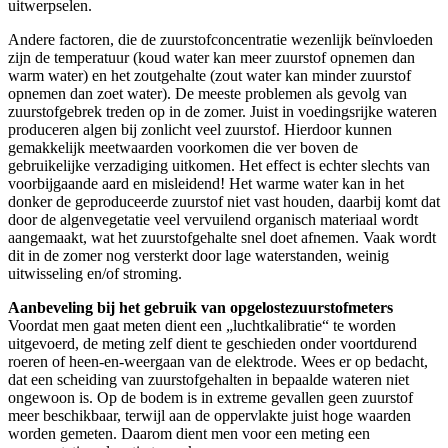
uitwerpselen.
Andere factoren, die de zuurstofconcentratie wezenlijk beïnvloeden
zijn de temperatuur (koud water kan meer zuurstof opnemen dan
warm water) en het zoutgehalte (zout water kan minder zuurstof
opnemen dan zoet water). De meeste problemen als gevolg van
zuurstofgebrek treden op in de zomer. Juist in voedingsrijke wateren
produceren algen bij zonlicht veel zuurstof. Hierdoor kunnen
gemakkelijk meetwaarden voorkomen die ver boven de
gebruikelijke verzadiging uitkomen. Het effect is echter slechts van
voorbijgaande aard en misleidend! Het warme water kan in het
donker de geproduceerde zuurstof niet vast houden, daarbij komt dat
door de algenvegetatie veel vervuilend organisch materiaal wordt
aangemaakt, wat het zuurstofgehalte snel doet afnemen. Vaak wordt
dit in de zomer nog versterkt door lage waterstanden, weinig
uitwisseling en/of stroming.
Aanbeveling bij het gebruik van opgelostezuurstofmeters
Voordat men gaat meten dient een „luchtkalibratie“ te worden
uitgevoerd, de meting zelf dient te geschieden onder voortdurend
roeren of heen-en-weergaan van de elektrode. Wees er op bedacht,
dat een scheiding van zuurstofgehalten in bepaalde wateren niet
ongewoon is. Op de bodem is in extreme gevallen geen zuurstof
meer beschikbaar, terwijl aan de oppervlakte juist hoge waarden
worden gemeten. Daarom dient men voor een meting een