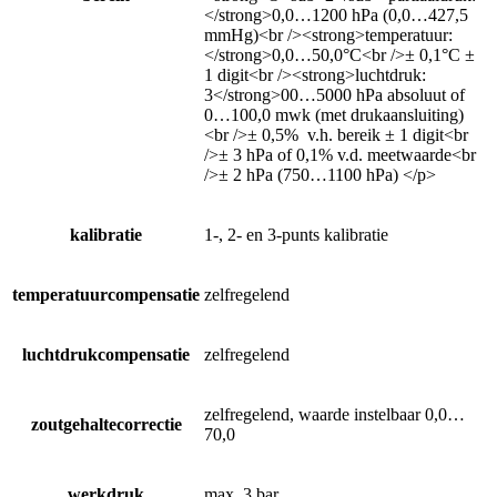
</strong>0,0…1200 hPa (0,0…427,5
mmHg)<br /><strong>temperatuur:
</strong>0,0…50,0°C<br />± 0,1°C ±
1 digit<br /><strong>luchtdruk:
3</strong>00…5000 hPa absoluut of
0…100,0 mwk (met drukaansluiting)
<br />± 0,5% v.h. bereik ± 1 digit<br
/>± 3 hPa of 0,1% v.d. meetwaarde<br
/>± 2 hPa (750…1100 hPa) </p>
kalibratie
1-, 2- en 3-punts kalibratie
temperatuurcompensatie
zelfregelend
luchtdrukcompensatie
zelfregelend
zelfregelend, waarde instelbaar 0,0…
zoutgehaltecorrectie
70,0
werkdruk
max. 3 bar