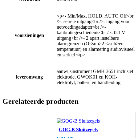
<p>- Min/Max, HOLD, AUTO Off<br
/>- seriële uitgang<br />- ingang voor
netvoedingadapter<br />-
kalibratiegeschiedenis<br />- 0-1 V
voorzieningen
uitgang<br />- 2 apart instelbare
alarmgrenzen (O<sub>2 </sub>en
temperatuur) en alarmering audiovisueel
en serieel </p>
aanwijsinstrument GMH 3651 inclusief
leveromvang
elektrode, GWOK01 en KOH-
elektrolyt, batterij en handleiding
Gerelateerde producten
GOG-B Sluitzegels