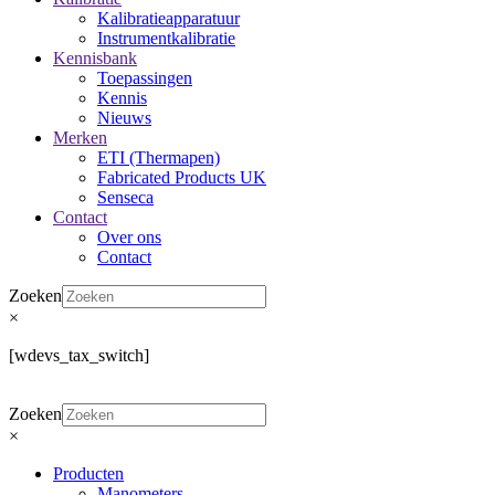
Kalibratieapparatuur
Instrumentkalibratie
Kennisbank
Toepassingen
Kennis
Nieuws
Merken
ETI (Thermapen)
Fabricated Products UK
Senseca
Contact
Over ons
Contact
Zoeken
×
[wdevs_tax_switch]
Zoeken
×
Producten
Manometers