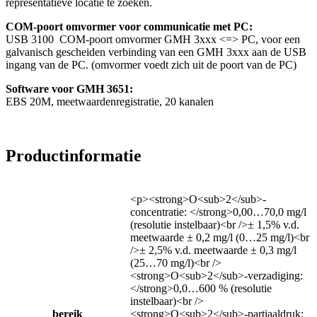
representatieve locatie te zoeken.
COM-poort omvormer voor communicatie met PC:
USB 3100 COM-poort omvormer GMH 3xxx <=> PC, voor een
galvanisch gescheiden verbinding van een GMH 3xxx aan de USB
ingang van de PC. (omvormer voedt zich uit de poort van de PC)
Software voor GMH 3651:
EBS 20M, meetwaardenregistratie, 20 kanalen
Productinformatie
<p><strong>O<sub>2</sub>-
concentratie: </strong>0,00…70,0 mg/l
(resolutie instelbaar)<br />± 1,5% v.d.
meetwaarde ± 0,2 mg/l (0…25 mg/l)<br
/>± 2,5% v.d. meetwaarde ± 0,3 mg/l
(25…70 mg/l)<br />
<strong>O<sub>2</sub>-verzadiging:
</strong>0,0…600 % (resolutie
instelbaar)<br />
bereik
<strong>O<sub>2</sub>-partiaaldruk: