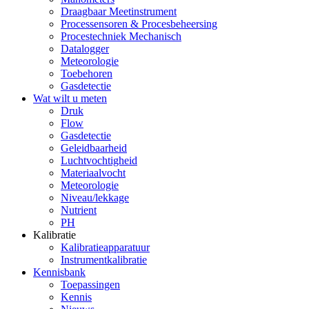
Draagbaar Meetinstrument
Processensoren & Procesbeheersing
Procestechniek Mechanisch
Datalogger
Meteorologie
Toebehoren
Gasdetectie
Wat wilt u meten
Druk
Flow
Gasdetectie
Geleidbaarheid
Luchtvochtigheid
Materiaalvocht
Meteorologie
Niveau/lekkage
Nutrient
PH
Kalibratie
Kalibratieapparatuur
Instrumentkalibratie
Kennisbank
Toepassingen
Kennis