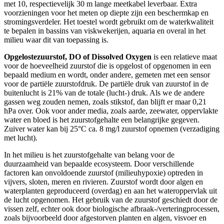
met 10, respectievelijk 30 m lange meetkabel leverbaar. Extra
voorzieningen voor het meten op diepte zijn een beschermkap en
stromingsverdeler. Het toestel wordt gebruikt om de waterkwaliteit
te bepalen in bassins van viskwekerijen, aquaria en overal in het
milieu waar dit van toepassing is.
Opgelostezuurstof, DO of Dissolved Oxygen
is een relatieve maat
voor de hoeveelheid zuurstof die is opgelost of opgenomen in een
bepaald medium en wordt, onder andere, gemeten met een sensor
voor de partiële zuurstofdruk. De partiële druk van zuurstof in de
buitenlucht is 21% van de totale (lucht-) druk. Als we de andere
gassen weg zouden nemen, zoals stikstof, dan blijft er maar 0,21
hPa over. Ook voor ander media, zoals aarde, zeewater, oppervlakte
water en bloed is het zuurstofgehalte een belangrijke gegeven.
Zuiver water kan bij 25°C ca. 8 mg/l zuurstof opnemen (verzadiging
met lucht).
In het milieu is het zuurstofgehalte van belang voor de
duurzaamheid van bepaalde ecosysteem. Door verschillende
factoren kan onvoldoende zuurstof (milieuhypoxie) optreden in
vijvers, sloten, meren en rivieren. Zuurstof wordt door algen en
waterplanten geproduceerd (overdag) en aan het wateroppervlak uit
de lucht opgenomen. Het gebruik van de zuurstof geschiedt door de
vissen zelf, echter ook door biologische afbraak-/verteringprocessen,
zoals bijvoorbeeld door afgestorven planten en algen, visvoer en