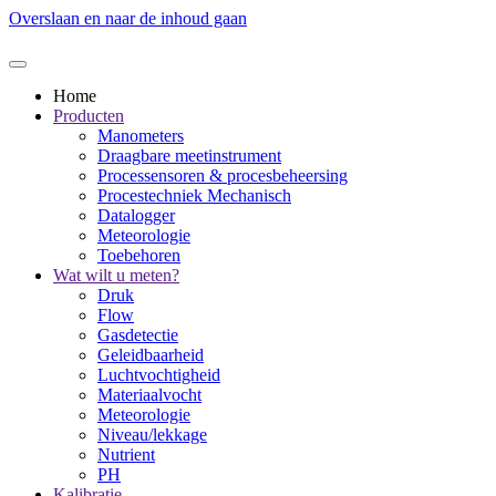
Overslaan en naar de inhoud gaan
Home
Producten
Manometers
Draagbare meetinstrument
Processensoren & procesbeheersing
Procestechniek Mechanisch
Datalogger
Meteorologie
Toebehoren
Wat wilt u meten?
Druk
Flow
Gasdetectie
Geleidbaarheid
Luchtvochtigheid
Materiaalvocht
Meteorologie
Niveau/lekkage
Nutrient
PH
Kalibratie