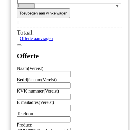
GMH
3651
Toevoegen aan winkelwagen
Opgelostezuurstofmeter
×
/
Logger
Totaal:
aantal
Offerte aanvragen
Offerte
Naam
(Vereist)
Bedrijfsnaam
(Vereist)
KVK nummer
(Vereist)
E-mailadres
(Vereist)
Telefoon
Product: