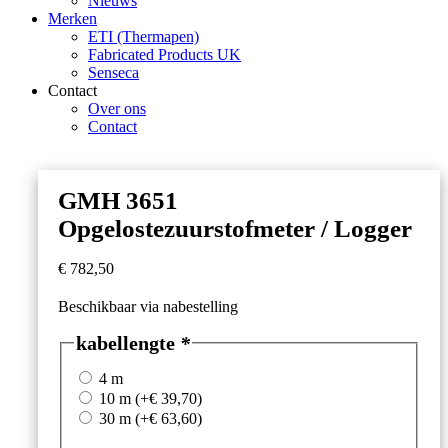
Nieuws
Merken
ETI (Thermapen)
Fabricated Products UK
Senseca
Contact
Over ons
Contact
GMH 3651
Opgelostezuurstofmeter / Logger
€
782,50
Beschikbaar via nabestelling
kabellengte
*
4 m
10 m
(+
€
39,70
)
30 m
(+
€
63,60
)