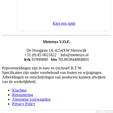
Kies een optie
Metresys V.O.F.
De Hoogjens 14, 4254XW Sleeuwijk
+31 (0) 85 0021822 info@metresys.nl
kvk
91996880
btw
NL865844884B01
Prijsvermeldingen zijn in euro en exclusief B.T.W.
Specificaties zijn onder voorbehoud van fouten en wijzigingen.
Afbeeldingen en omschrijvingen van producten kunnen afwijken
van de werkelijkheid.
Klachten
Retournering
Algemene voorwaarden
Privacy Policy