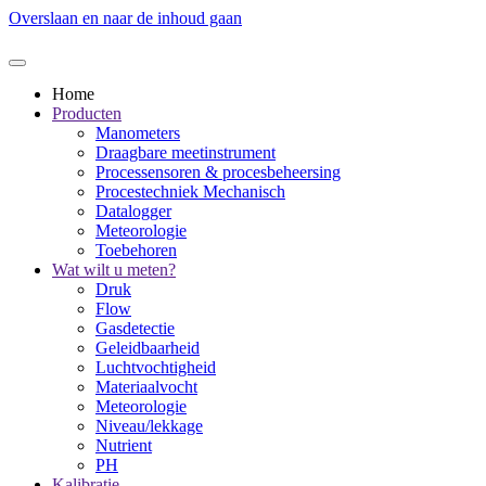
Overslaan en naar de inhoud gaan
Home
Producten
Manometers
Draagbare meetinstrument
Processensoren & procesbeheersing
Procestechniek Mechanisch
Datalogger
Meteorologie
Toebehoren
Wat wilt u meten?
Druk
Flow
Gasdetectie
Geleidbaarheid
Luchtvochtigheid
Materiaalvocht
Meteorologie
Niveau/lekkage
Nutrient
PH
Kalibratie