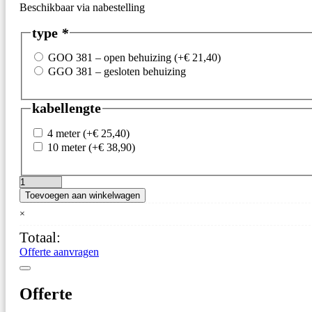
Beschikbaar via nabestelling
type
*
GOO 381 – open behuizing
(+
€
21,40
)
GGO 381 – gesloten behuizing
kabellengte
4 meter
(+
€
25,40
)
10 meter
(+
€
38,90
)
GGO
Toevoegen aan winkelwagen
/
GOO
×
381
Totaal:
Zuurstofopnemer
aantal
Offerte aanvragen
Offerte