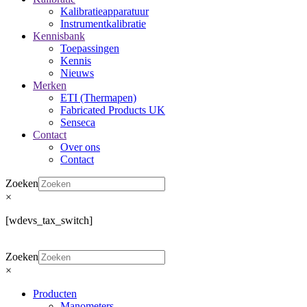
Kalibratieapparatuur
Instrumentkalibratie
Kennisbank
Toepassingen
Kennis
Nieuws
Merken
ETI (Thermapen)
Fabricated Products UK
Senseca
Contact
Over ons
Contact
Zoeken
×
[wdevs_tax_switch]
Zoeken
×
Producten
Manometers