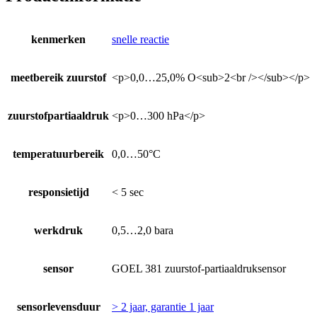
kenmerken
snelle reactie
meetbereik zuurstof
<p>0,0…25,0% O<sub>2<br /></sub></p>
zuurstofpartiaaldruk
<p>0…300 hPa</p>
temperatuurbereik
0,0…50°C
responsietijd
< 5 sec
werkdruk
0,5…2,0 bara
sensor
GOEL 381 zuurstof-partiaaldruksensor
sensorlevensduur
> 2 jaar, garantie 1 jaar