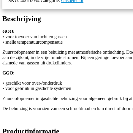
SKU:
40610034
Categorie:
Gasdetector
Beschrijving
GOO:
• voor toevoer van lucht en gassen
• snelle temperatuurcompensatie
Zuurstofopnemer in een behuizing met atmosferische ontluchting. Door
aan de zijkant, in de vrije ruimte stromen. Bij een geringe toevoer a
alsmede van gassen uit drukcilinders.
GGO:
• geschikt voor over-/onderdruk
• voor gebruik in gasdichte systemen
Zuurstofopnemer in gasdichte behuizing voor algemeen gebruik bij atm
De behuizing is voorzien van een schroefdraad en kan direct of door 
Productinformatie