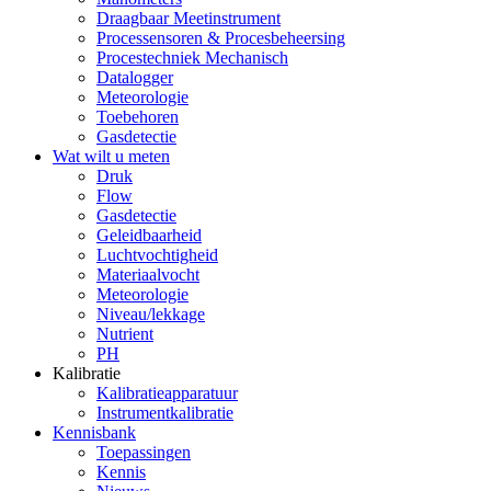
Draagbaar Meetinstrument
Processensoren & Procesbeheersing
Procestechniek Mechanisch
Datalogger
Meteorologie
Toebehoren
Gasdetectie
Wat wilt u meten
Druk
Flow
Gasdetectie
Geleidbaarheid
Luchtvochtigheid
Materiaalvocht
Meteorologie
Niveau/lekkage
Nutrient
PH
Kalibratie
Kalibratieapparatuur
Instrumentkalibratie
Kennisbank
Toepassingen
Kennis