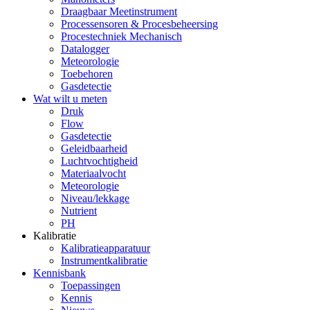
Draagbaar Meetinstrument
Processensoren & Procesbeheersing
Procestechniek Mechanisch
Datalogger
Meteorologie
Toebehoren
Gasdetectie
Wat wilt u meten
Druk
Flow
Gasdetectie
Geleidbaarheid
Luchtvochtigheid
Materiaalvocht
Meteorologie
Niveau/lekkage
Nutrient
PH
Kalibratie
Kalibratieapparatuur
Instrumentkalibratie
Kennisbank
Toepassingen
Kennis