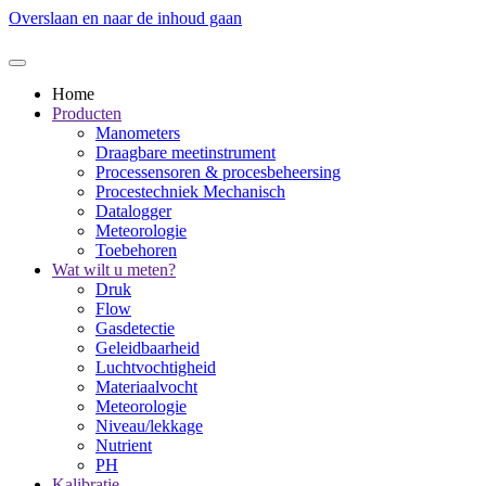
Overslaan en naar de inhoud gaan
Home
Producten
Manometers
Draagbare meetinstrument
Processensoren & procesbeheersing
Procestechniek Mechanisch
Datalogger
Meteorologie
Toebehoren
Wat wilt u meten?
Druk
Flow
Gasdetectie
Geleidbaarheid
Luchtvochtigheid
Materiaalvocht
Meteorologie
Niveau/lekkage
Nutrient
PH
Kalibratie