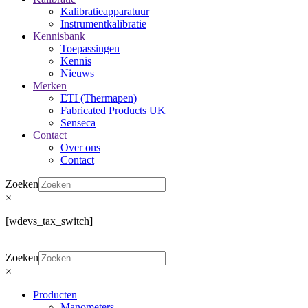
Kalibratieapparatuur
Instrumentkalibratie
Kennisbank
Toepassingen
Kennis
Nieuws
Merken
ETI (Thermapen)
Fabricated Products UK
Senseca
Contact
Over ons
Contact
Zoeken
×
[wdevs_tax_switch]
Zoeken
×
Producten
Manometers