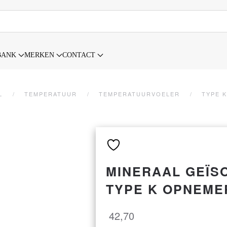
BANK
MERKEN
CONTACT
L
TEMPERATUUR
TEMPERATUURVOELER
TYPE K
MINERAAL GEÏS
TYPE K OPNEME
42,70