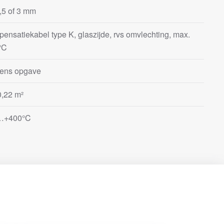
1,5 of 3 mm
ensatiekabel type K, glaszijde, rvs omvlechting, max.
°C
gens opgave
0,22 m²
…+400°C