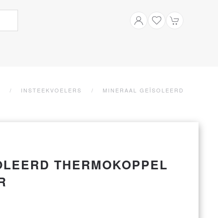
INSTEEKVOELERS
MINERAAL GEÏSOLEERD
OLEERD THERMOKOPPEL
R