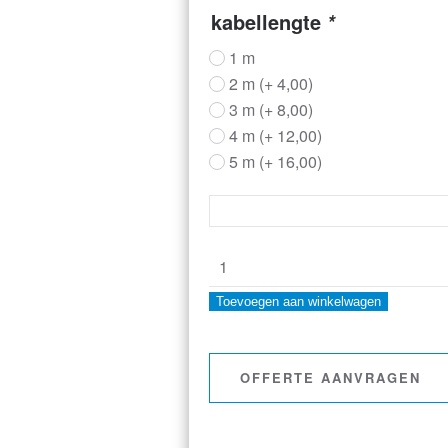
kabellengte
*
1 m
2 m
(+
4,00
)
3 m
(+
8,00
)
4 m
(+
12,00
)
5 m
(+
16,00
)
mineraal
geïsoleerd
Toevoegen aan winkelwagen
thermokoppel
type
OFFERTE AANVRAGEN
K
opnemer
aantal