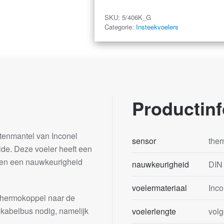
SKU:
5/406K_G
Categorie:
Insteekvoelers
Productinf
tenmantel van Inconel
sensor
ther
de. Deze voeler heeft een
) en een nauwkeurigheid
nauwkeurigheid
DIN 
voelermateriaal
Inco
 thermokoppel naar de
kabelbus nodig, namelijk
voelerlengte
vol