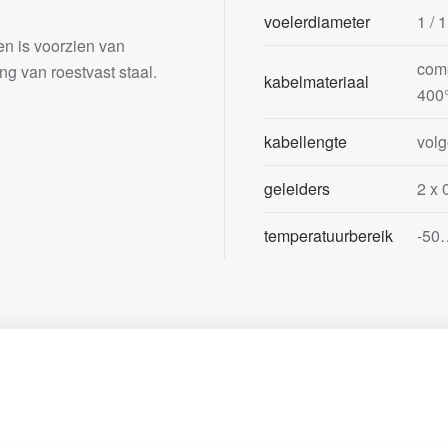
voelerdiameter
1 / 
n is voorzien van
comp
ng van roestvast staal.
kabelmateriaal
400
kabellengte
vol
geleiders
2 x 
temperatuurbereik
-50