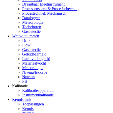
Draagbaar Meetinstrument
Processensoren & Procesbeheersing
Procestechniek Mechanisch
Datalogger
Meteorologie
Toebehoren
Gasdetectie
Wat wilt u meten
Druk
Flow
Gasdetectie
Geleidbaarheid
Luchtvochtigheid
Materiaalvocht
Meteorologie
Niveau/lekkage
Nutrient
PH
Kalibratie
Kalibratieapparatuur
Instrumentkalibratie
Kennisbank
Toepassingen
Kennis