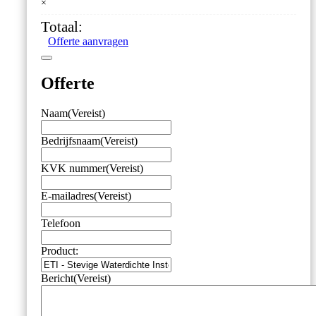
×
Waterdichte
Insteekvoeler
Totaal:
–
Offerte aanvragen
300
mm
aantal
Offerte
Naam
(Vereist)
Bedrijfsnaam
(Vereist)
KVK nummer
(Vereist)
E-mailadres
(Vereist)
Telefoon
Product:
Bericht
(Vereist)