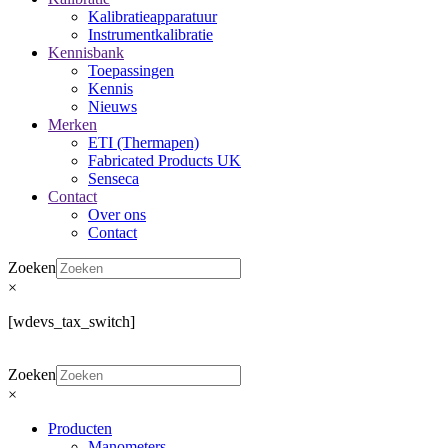
Kalibratieapparatuur
Instrumentkalibratie
Kennisbank
Toepassingen
Kennis
Nieuws
Merken
ETI (Thermapen)
Fabricated Products UK
Senseca
Contact
Over ons
Contact
Zoeken
×
[wdevs_tax_switch]
Zoeken
×
Producten
Manometers