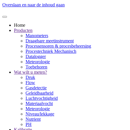
Overslaan en naar de inhoud gaan
Home
Producten
Manometers
Draagbare meetinstrument
Processensoren & procesbeheersing
Procestechniek Mechanisch
Datalogger
Meteorologie
Toebehoren
Wat wilt u meten?
Druk
Flow
Gasdetectie
Geleidbaarheid
Luchtvochtigheid
Materiaalvocht
Meteorologie
Niveau/lekkage
Nutrient
PH
Kalibratie