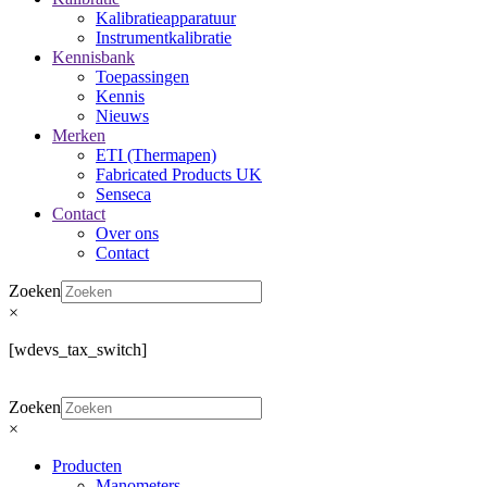
Kalibratieapparatuur
Instrumentkalibratie
Kennisbank
Toepassingen
Kennis
Nieuws
Merken
ETI (Thermapen)
Fabricated Products UK
Senseca
Contact
Over ons
Contact
Zoeken
×
[wdevs_tax_switch]
Zoeken
×
Producten
Manometers