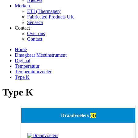
Nieuws
Merken
ETI (Thermapen)
Fabricated Products UK
Senseca
Contact
Over ons
Contact
Home
Draagbaar Meetinstrument
Digitaal
Temperatuur
Temperatuurvoeler
Type K
Type K
Draadvoelers
(3)