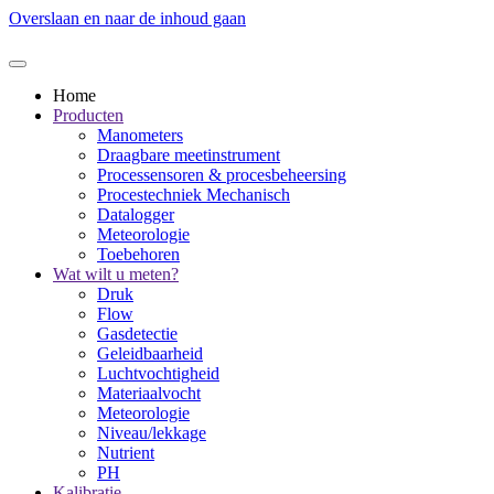
Overslaan en naar de inhoud gaan
Home
Producten
Manometers
Draagbare meetinstrument
Processensoren & procesbeheersing
Procestechniek Mechanisch
Datalogger
Meteorologie
Toebehoren
Wat wilt u meten?
Druk
Flow
Gasdetectie
Geleidbaarheid
Luchtvochtigheid
Materiaalvocht
Meteorologie
Niveau/lekkage
Nutrient
PH
Kalibratie