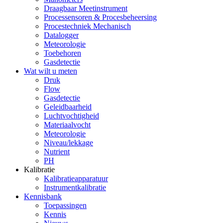
Draagbaar Meetinstrument
Processensoren & Procesbeheersing
Procestechniek Mechanisch
Datalogger
Meteorologie
Toebehoren
Gasdetectie
Wat wilt u meten
Druk
Flow
Gasdetectie
Geleidbaarheid
Luchtvochtigheid
Materiaalvocht
Meteorologie
Niveau/lekkage
Nutrient
PH
Kalibratie
Kalibratieapparatuur
Instrumentkalibratie
Kennisbank
Toepassingen
Kennis