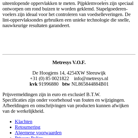
uiteenlopende oppervlakken te meten. Pijpklemvoelers zijn speciaal
ontworpen om rond buizen te worden geklemd. Stapelgoederen-
voelers zijn ideaal voor het controleren van voedselleveringen. De
lint-oppervlaksondes gebruiken een unieke technologie die snelle,
nauwkeurige resultaten garandeert.
Metresys V.O.F.
De Hoogjens 14, 4254XW Sleeuwijk
+31 (0) 85 0021822 info@metresys.nl
kvk
91996880
btw
NL865844884B01
Prijsvermeldingen zijn in euro en exclusief B.T.W.
Specificaties zijn onder voorbehoud van fouten en wijzigingen.
Afbeeldingen en omschrijvingen van producten kunnen afwijken
van de werkelijkheid.
Klachten
Retournering
Algemene voorwaarden