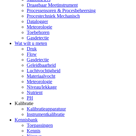
Draagbaar Meetinstrument
Processensoren & Procesbeheersing
Procestechniek Mechanisch
Datalogger
Meteorologie
Toebehoren
Gasdetectie
Wat wilt u meten
Druk
Flow
Gasdetectie
Geleidbaarheid
Luchtvochtigheid
Materiaalvocht
Meteorologie
Niveau/lekkage
Nutrient
PH
Kalibratie
Kalibratieapparatuur
Instrumentkalibratie
Kennisbank
Toepassingen
Kennis