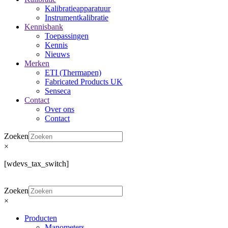
Kalibratieapparatuur
Instrumentkalibratie
Kennisbank
Toepassingen
Kennis
Nieuws
Merken
ETI (Thermapen)
Fabricated Products UK
Senseca
Contact
Over ons
Contact
Zoeken
×
[wdevs_tax_switch]
Zoeken
×
Producten
Manometers