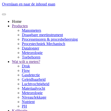
Overslaan en naar de inhoud gaan
Home
Producten
Manometers
Draagbare meetinstrument
Processensoren & procesbeheersing
Procestechniek Mechanisch
Datalogger
Meteorologie
Toebehoren
Wat wilt u meten?
Druk
Flow
Gasdetectie
Geleidbaarheid
Luchtvochtigheid
Materiaalvocht
Meteorologie
Niveau/lekkage
Nutrient
PH
Kalibratie