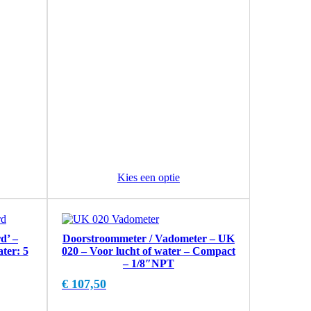
Kies een optie
d’ –
Doorstroommeter / Vadometer – UK
ter: 5
020 – Voor lucht of water – Compact
– 1/8″NPT
€
107,50