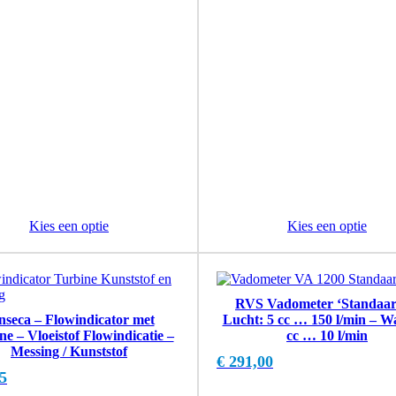
Kies een optie
Kies een optie
RVS Vadometer ‘Standaar
nseca – Flowindicator met
Lucht: 5 cc … 150 l/min – Wa
ne – Vloeistof Flowindicatie –
cc … 10 l/min
Messing / Kunststof
€
291,00
5