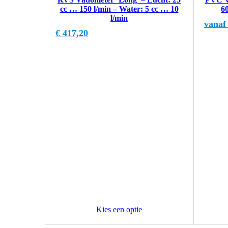
cc … 150 l/min – Water: 5 cc … 10
6
l/min
vanaf
€
417,20
Kies een optie