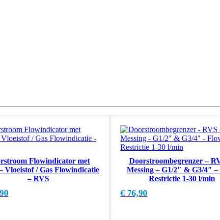
rstroom Flowindicator met
Doorstroombegrenzer – RV
– Vloeistof / Gas Flowindicatie
Messing – G1/2″ & G3/4″ –
– RVS
Restrictie 1-30 l/min
90
€
76,90