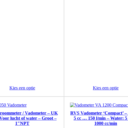
Kies een optie
Kies een optie
troommeter / Vadometer – UK
RVS Vadometer ‘Compact’ – 
Voor lucht of water – Groot –
5 cc … 150 l/min – Water: 5
1″NPT
1000 cc/min