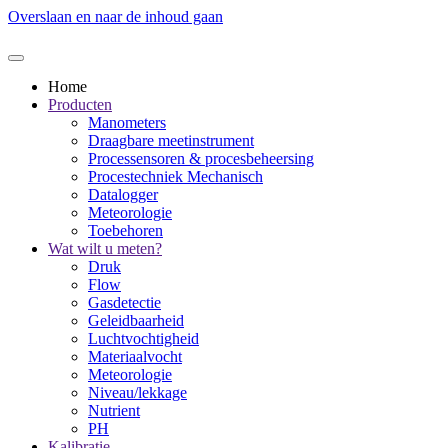
Overslaan en naar de inhoud gaan
Home
Producten
Manometers
Draagbare meetinstrument
Processensoren & procesbeheersing
Procestechniek Mechanisch
Datalogger
Meteorologie
Toebehoren
Wat wilt u meten?
Druk
Flow
Gasdetectie
Geleidbaarheid
Luchtvochtigheid
Materiaalvocht
Meteorologie
Niveau/lekkage
Nutrient
PH
Kalibratie