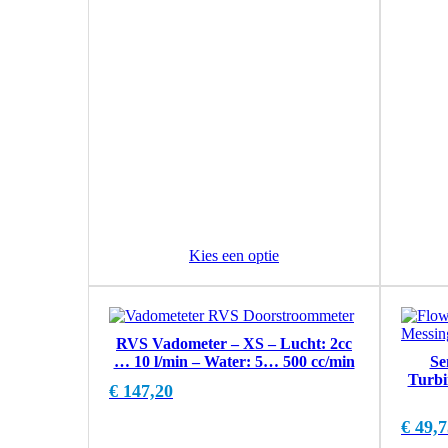
Kies een optie
RVS Vadometer – XS – Lucht: 2cc
… 10 l/min – Water: 5… 500 cc/min
Se
Turbi
€
147,20
€
49,7