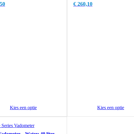
50
€
260,10
Kies een optie
Kies een optie
Dit
product
dometer – Water: 40 liter …