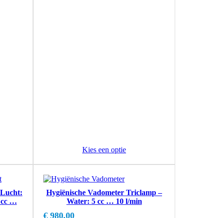
Kies een optie
Lucht:
Hygiënische Vadometer Triclamp –
 cc …
Water: 5 cc … 10 l/min
€
980,00