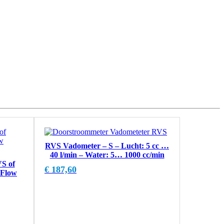
RVS Vadometer – S – Lucht: 5 cc …
40 l/min – Water: 5… 1000 cc/min
S of
€
187,60
 Flow