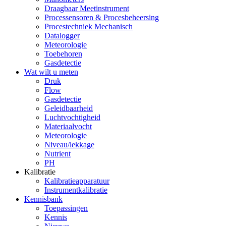
Draagbaar Meetinstrument
Processensoren & Procesbeheersing
Procestechniek Mechanisch
Datalogger
Meteorologie
Toebehoren
Gasdetectie
Wat wilt u meten
Druk
Flow
Gasdetectie
Geleidbaarheid
Luchtvochtigheid
Materiaalvocht
Meteorologie
Niveau/lekkage
Nutrient
PH
Kalibratie
Kalibratieapparatuur
Instrumentkalibratie
Kennisbank
Toepassingen
Kennis