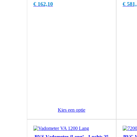
€
162,10
€
581,
Kies een optie
RVS Vadometer ‘Long’ – Lucht: 25
PVC Va