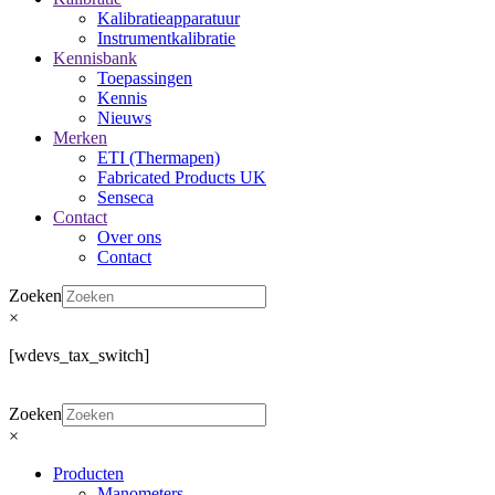
Kalibratieapparatuur
Instrumentkalibratie
Kennisbank
Toepassingen
Kennis
Nieuws
Merken
ETI (Thermapen)
Fabricated Products UK
Senseca
Contact
Over ons
Contact
Zoeken
×
[wdevs_tax_switch]
Zoeken
×
Producten
Manometers