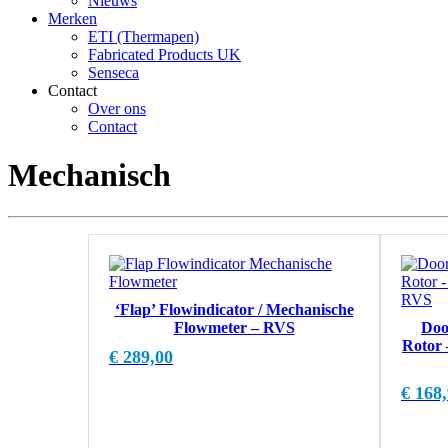
Nieuws
Merken
ETI (Thermapen)
Fabricated Products UK
Senseca
Contact
Over ons
Contact
Mechanisch
‘Flap’ Flowindicator / Mechanische
Flowmeter – RVS
Doo
Rotor 
€
289,00
€
168,