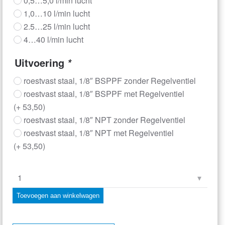
0,5…5,0 l/min lucht
1,0…10 l/min lucht
2.5…25 l/min lucht
4…40 l/min lucht
Uitvoering
*
roestvast staal, 1/8″ BSPPF zonder Regelventiel
roestvast staal, 1/8″ BSPPF met Regelventiel
(+
53,50
)
roestvast staal, 1/8″ NPT zonder Regelventiel
roestvast staal, 1/8″ NPT met Regelventiel
(+
53,50
)
RVS
Vadometer
Toevoegen aan winkelwagen
–
S