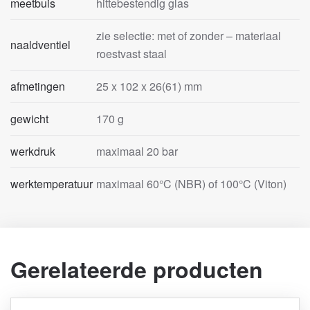
meetbuis
hittebestendig glas
zie selectie: met of zonder – materiaal
naaldventiel
roestvast staal
afmetingen
25 x 102 x 26(61) mm
gewicht
170 g
werkdruk
maximaal 20 bar
werktemperatuur
maximaal 60°C (NBR) of 100°C (Viton)
Gerelateerde producten