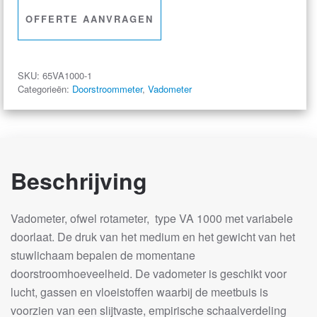
–
OFFERTE AANVRAGEN
Lucht:
5
cc
SKU:
65VA1000-1
…
Categorieën:
Doorstroommeter
,
Vadometer
40
l/min
–
Water:
Beschrijving
5…
1000
cc/min
Vadometer, ofwel rotameter, type VA 1000 met variabele
aantal
doorlaat. De druk van het medium en het gewicht van het
stuwlichaam bepalen de momentane
doorstroomhoeveelheid. De vadometer is geschikt voor
lucht, gassen en vloeistoffen waarbij de meetbuis is
voorzien van een slijtvaste, empirische schaalverdeling