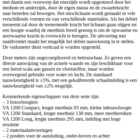
met daarin een voorwerp dat enerzijds wordt opgestuwd door het
medium en anderzijds, door de eigen massa en de zwaartekracht
naar beneden zal bewegen. Het stuwlichaam wordt gemaakt in vele
verschillende vormen en van verschillende materialen. Als het debiet
toeneemt zal door de toenemende kracht het lichaam gaan stijgen tot
een hoogte waarbij de meetbuis breed genoeg is om de opwaartse en
neerwaartse kracht in evenwicht te brengen. De uitvoering met
naaldventiel maakt het mogelijk het debiet nauwkeurig in te stellen.
De vadometer dient verticaal te worden opgesteld.
Deze meters zijn ongecompliceerd en betrouwbaar. Ze geven een
directe aanwijzing van de actuele waarde en zijn beschikbaar voor
een breed scala aan gassen en vloeistoffen, maar worden
overwegend gebruikt voor water en lucht. De standaard
nauwkeurigheid is ±5%, met een gekalibreerde schaalindeling is een
nauwkeurigheid van ±2% mogelijk.
Kenmerkende eigenschappen van deze serie zijn:
– 3 bouwhoogten:
VA 1200 Compact, lengte meetbuis 93 mm, kleine inbouwhoogte
VA 1200 Standaard, lengte meetbuis 138 mm, meer meetbereiken
VA 1200 Long, lengte meetbuis 295 mm, indeling met hoge
resolutie
– 2 materiaaluitvoeringen
– 2 posities voor de aansluiting, onder-boven en achter