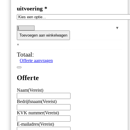
uitvoering
*
RVS
Vadometer
Toevoegen aan winkelwagen
'Standaard'
×
–
Lucht:
Totaal:
5
Offerte aanvragen
cc
…
150
Offerte
l/min
–
Water:
Naam
(Vereist)
5
cc
Bedrijfsnaam
(Vereist)
…
10
KVK nummer
(Vereist)
l/min
aantal
E-mailadres
(Vereist)