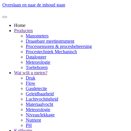
Overslaan en naar de inhoud gaan
Home
Producten
Manometers
Draagbare meetinstrument
Processensoren & procesbeheersing
Procestechniek Mechanisch
Datalogger
Meteorologie
Toebehoren
Wat wilt u meten?
Druk
Flow
Gasdetectie
Geleidbaarheid
Luchtvochtigheid
Materiaalvocht
Meteorologie
Niveau/lekkage
Nutrient
PH
Kalibratie