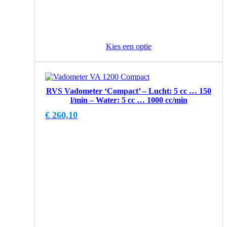
Kies een optie
RVS Vadometer ‘Compact’ – Lucht: 5 cc … 150
l/min – Water: 5 cc … 1000 cc/min
€
260,10