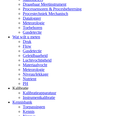
Draagbaar Meetinstrument
Processensoren & Procesbeheersing
Procestechniek Mechanisch
Datalogger
Meteorologie
Toebehoren
Gasdetectie
Wat wilt u meten
Druk
Flow
Gasdetectie
Geleidbaarheid
Luchtvochtigheid
Materiaalvocht
Meteorologie
Niveau/lekkage
Nutrient
PH
Kalibratie
Kalibratieapparatuur
Instrumentkalibratie
Kennisbank
Toepassingen
Kennis