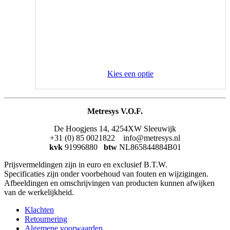
Kies een optie
Metresys V.O.F.
De Hoogjens 14, 4254XW Sleeuwijk
+31 (0) 85 0021822 info@metresys.nl
kvk
91996880
btw
NL865844884B01
Prijsvermeldingen zijn in euro en exclusief B.T.W.
Specificaties zijn onder voorbehoud van fouten en wijzigingen.
Afbeeldingen en omschrijvingen van producten kunnen afwijken
van de werkelijkheid.
Klachten
Retournering
Algemene voorwaarden