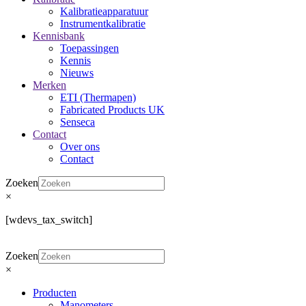
Kalibratieapparatuur
Instrumentkalibratie
Kennisbank
Toepassingen
Kennis
Nieuws
Merken
ETI (Thermapen)
Fabricated Products UK
Senseca
Contact
Over ons
Contact
Zoeken
×
[wdevs_tax_switch]
Zoeken
×
Producten
Manometers