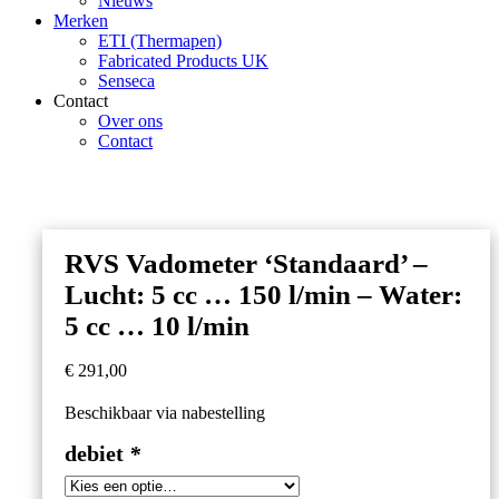
Nieuws
Merken
ETI (Thermapen)
Fabricated Products UK
Senseca
Contact
Over ons
Contact
RVS Vadometer ‘Standaard’ –
Lucht: 5 cc … 150 l/min – Water:
5 cc … 10 l/min
€
291,00
Beschikbaar via nabestelling
debiet
*