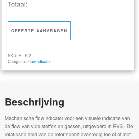
Totaal:
–
Vloeistof
/
Gas
OFFERTE AANVRAGEN
Flowindicatie
–
RVS
SKU:
F-I-R-2
aantal
Categorie:
Flowindicator
Beschrijving
Mechanische flowindicator voor een visuele indicatie van
de flow van vloeistoffen en gassen, uitgevoerd in RVS. De
rotatiesnelheid van de rotor neemt evenredig toe of af met