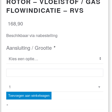
ROTOR – VLOEISTOF / GAS
FLOWINDICATIE – RVS
168,90
Beschikbaar via nabestelling
Aansluiting / Grootte
*
Doorstroom
Flowindicator
Toevoegen aan winkelwagen
met
×
Rotor