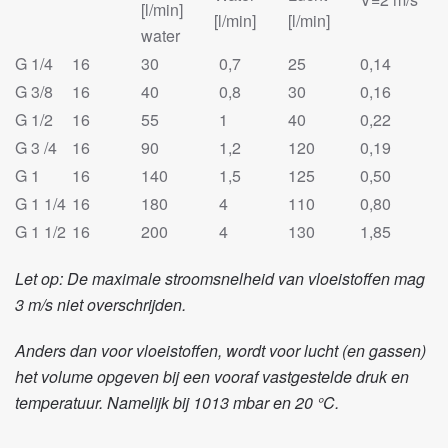
[l/min]
[l/min]
[l/min]
water
G 1/4
16
30
0,7
25
0,14
G 3/8
16
40
0,8
30
0,16
G 1/2
16
55
1
40
0,22
G 3 /4
16
90
1,2
120
0,19
G 1
16
140
1,5
125
0,50
G 1 1/4
16
180
4
110
0,80
G 1 1/2
16
200
4
130
1,85
Let op: De maximale stroomsnelheid van vloeistoffen mag
3 m/s niet overschrijden.
Anders dan voor vloeistoffen, wordt voor lucht (en gassen)
het volume opgeven bij een vooraf vastgestelde druk en
temperatuur. Namelijk bij 1013 mbar en 20 °C.