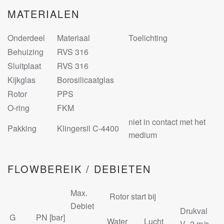
MATERIALEN
Onderdeel
Materiaal
Toelichting
Behuizing
RVS 316
Sluitplaat
RVS 316
Kijkglas
Borosilicaatglas
Rotor
PPS
O-ring
FKM
niet in contact met het
Pakking
Klingersil C-4400
medium
FLOWBEREIK / DEBIETEN
Max.
Rotor start bij
Debiet
Drukval
G
PN [bar]
Water
Lucht
V=2 m/s