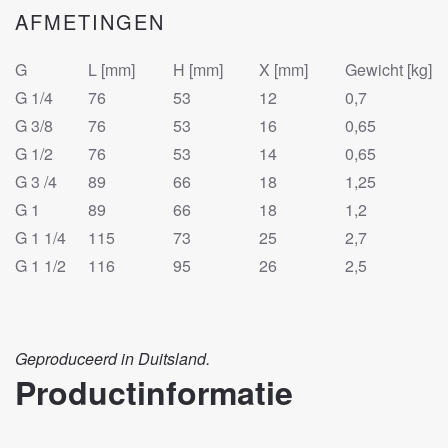
AFMETINGEN
G
L [mm]
H [mm]
X [mm]
Gewicht [kg]
G 1/4
76
53
12
0,7
G 3/8
76
53
16
0,65
G 1/2
76
53
14
0,65
G 3 /4
89
66
18
1,25
G 1
89
66
18
1,2
G 1 1/4
115
73
25
2,7
G 1 1/2
116
95
26
2,5
Geproduceerd in Duitsland.
Productinformatie