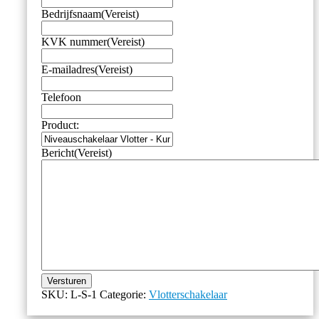
–
Bedrijfsnaam
(Vereist)
R1/4"
of
KVK nummer
(Vereist)
1/2"
NPT
aantal
E-mailadres
(Vereist)
Telefoon
Product:
Bericht
(Vereist)
Versturen
SKU:
L-S-1
Categorie:
Vlotterschakelaar