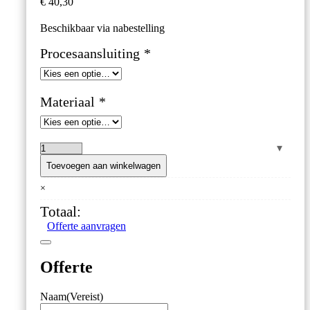
€
40,30
Beschikbaar via nabestelling
Procesaansluiting
*
Materiaal
*
Niveauschakelaar
Vlotter
Toevoegen aan winkelwagen
–
×
Kunststof
PP
Totaal:
of
Offerte aanvragen
PA66
–
Reed
Offerte
Contact
N/O
&
Naam
(Vereist)
N/C