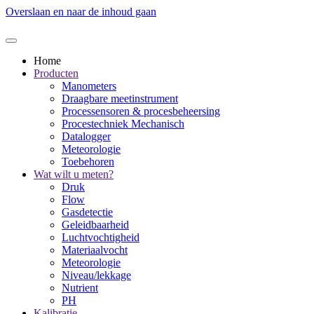
Overslaan en naar de inhoud gaan
Home
Producten
Manometers
Draagbare meetinstrument
Processensoren & procesbeheersing
Procestechniek Mechanisch
Datalogger
Meteorologie
Toebehoren
Wat wilt u meten?
Druk
Flow
Gasdetectie
Geleidbaarheid
Luchtvochtigheid
Materiaalvocht
Meteorologie
Niveau/lekkage
Nutrient
PH
Kalibratie