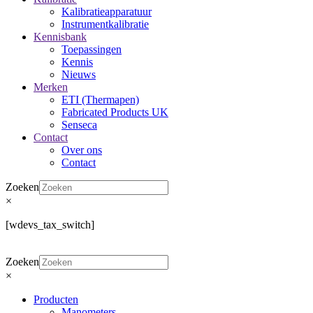
Kalibratieapparatuur
Instrumentkalibratie
Kennisbank
Toepassingen
Kennis
Nieuws
Merken
ETI (Thermapen)
Fabricated Products UK
Senseca
Contact
Over ons
Contact
Zoeken
×
[wdevs_tax_switch]
Zoeken
×
Producten
Manometers