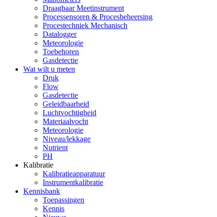
Draagbaar Meetinstrument
Processensoren & Procesbeheersing
Procestechniek Mechanisch
Datalogger
Meteorologie
Toebehoren
Gasdetectie
Wat wilt u meten
Druk
Flow
Gasdetectie
Geleidbaarheid
Luchtvochtigheid
Materiaalvocht
Meteorologie
Niveau/lekkage
Nutrient
PH
Kalibratie
Kalibratieapparatuur
Instrumentkalibratie
Kennisbank
Toepassingen
Kennis