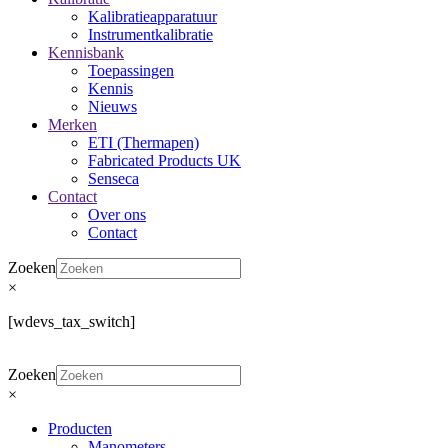
Kalibratieapparatuur
Instrumentkalibratie
Kennisbank
Toepassingen
Kennis
Nieuws
Merken
ETI (Thermapen)
Fabricated Products UK
Senseca
Contact
Over ons
Contact
Zoeken
×
[wdevs_tax_switch]
Zoeken
×
Producten
Manometers