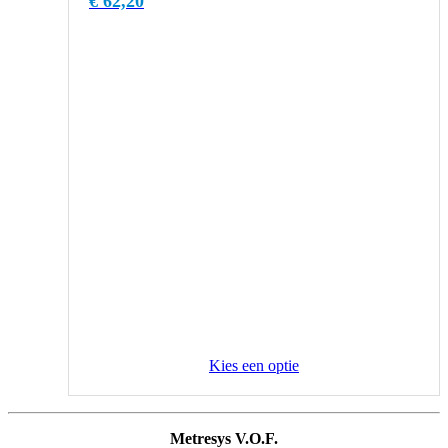
€
62,20
Kies een optie
Metresys V.O.F.