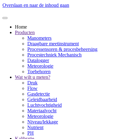
Overslaan en naar de inhoud gaan
Home
Producten
Manometers
Draagbare meetinstrument
Processensoren & procesbeheersing
Procestechniek Mechanisch
Datalogger
Meteorologie
Toebehoren
Wat wilt u meten?
Druk
Flow
Gasdetectie
Geleidbaarheid
Luchtvochtigheid
Materiaalvocht
Meteorologie
Niveau/lekkage
Nutrient
PH
Kalibratie