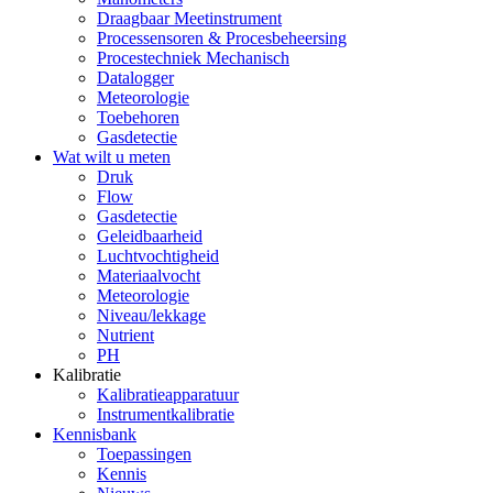
Draagbaar Meetinstrument
Processensoren & Procesbeheersing
Procestechniek Mechanisch
Datalogger
Meteorologie
Toebehoren
Gasdetectie
Wat wilt u meten
Druk
Flow
Gasdetectie
Geleidbaarheid
Luchtvochtigheid
Materiaalvocht
Meteorologie
Niveau/lekkage
Nutrient
PH
Kalibratie
Kalibratieapparatuur
Instrumentkalibratie
Kennisbank
Toepassingen
Kennis