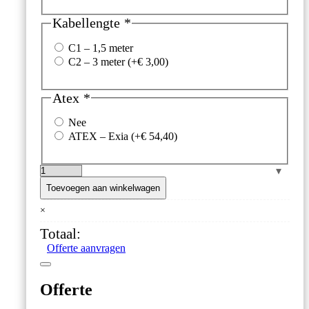
Kabellengte
*
C1 – 1,5 meter
C2 – 3 meter
(+
€
3,00
)
Atex
*
Nee
ATEX – Exia
(+
€
54,40
)
Senseca
Vlotterschakelaar
Toevoegen aan winkelwagen
'S1.P20'
×
–
PVC/PP
Totaal:
–
Offerte aanvragen
Ø20
mm
–
Offerte
3
bar