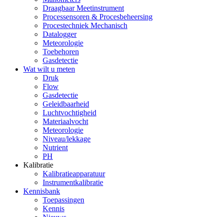
Draagbaar Meetinstrument
Processensoren & Procesbeheersing
Procestechniek Mechanisch
Datalogger
Meteorologie
Toebehoren
Gasdetectie
Wat wilt u meten
Druk
Flow
Gasdetectie
Geleidbaarheid
Luchtvochtigheid
Materiaalvocht
Meteorologie
Niveau/lekkage
Nutrient
PH
Kalibratie
Kalibratieapparatuur
Instrumentkalibratie
Kennisbank
Toepassingen
Kennis