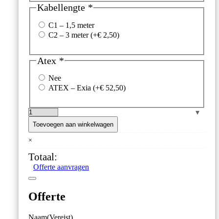
Kabellengte
*
C1 – 1,5 meter
C2 – 3 meter
(+
€
2,50
)
Atex
*
Nee
ATEX – Exia
(+
€
52,50
)
Senseca
Vlotterschakelaar
Toevoegen aan winkelwagen
'S1.F49'
×
–
PVDF
Totaal:
–
Offerte aanvragen
Ø49
mm
–
Offerte
6
bar
aantal
Naam
(Vereist)