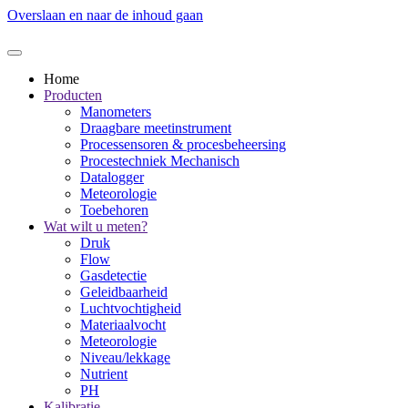
Overslaan en naar de inhoud gaan
Home
Producten
Manometers
Draagbare meetinstrument
Processensoren & procesbeheersing
Procestechniek Mechanisch
Datalogger
Meteorologie
Toebehoren
Wat wilt u meten?
Druk
Flow
Gasdetectie
Geleidbaarheid
Luchtvochtigheid
Materiaalvocht
Meteorologie
Niveau/lekkage
Nutrient
PH
Kalibratie