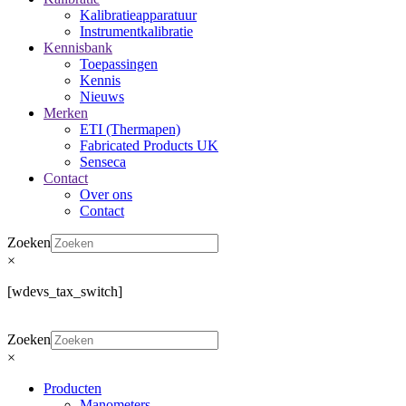
Kalibratieapparatuur
Instrumentkalibratie
Kennisbank
Toepassingen
Kennis
Nieuws
Merken
ETI (Thermapen)
Fabricated Products UK
Senseca
Contact
Over ons
Contact
Zoeken
×
[wdevs_tax_switch]
Zoeken
×
Producten
Manometers