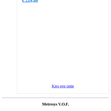
€
214,80
Kies een optie
Metresys V.O.F.