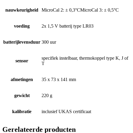
nauwkeurigheid
MicroCal 2: ± 0,3°CMicroCal 3: ± 0,5°C
voeding
2x 1,5 V batterij type LR03
batterijlevensduur
300 uur
specifiek instelbaar, thermokoppel type K, J of
sensor
T
afmetingen
35 x 73 x 141 mm
gewicht
220 g
kalibratie
inclusief UKAS certificaat
Gerelateerde producten