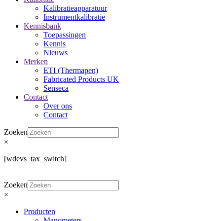
Kalibratieapparatuur
Instrumentkalibratie
Kennisbank
Toepassingen
Kennis
Nieuws
Merken
ETI (Thermapen)
Fabricated Products UK
Senseca
Contact
Over ons
Contact
Zoeken
×
[wdevs_tax_switch]
Zoeken
×
Producten
Manometers