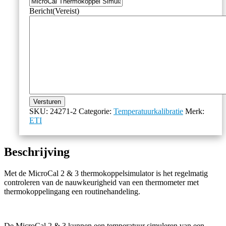
Bericht
(Vereist)
Versturen
SKU:
24271-2
Categorie:
Temperatuurkalibratie
Merk:
ETI
Beschrijving
Met de MicroCal 2 & 3 thermokoppelsimulator is het regelmatig
controleren van de nauwkeurigheid van een thermometer met
thermokoppelingang een routinehandeling.
De MicroCal 2 & 3 kunnen een temperatuur simuleren van een