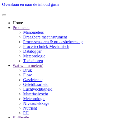
Overslaan en naar de inhoud gaan
Home
Producten
Manometers
Draagbare meetinstrument
Processensoren & procesbeheersing
Procestechniek Mechanisch
Datalogger
Meteorologie
Toebehoren
Wat wilt u meten?
Druk
Flow
Gasdetectie
Geleidbaarheid
Luchtvochtigheid
Materiaalvocht
Meteorologie
Niveau/lekkage
Nutrient
PH
Kalibratie