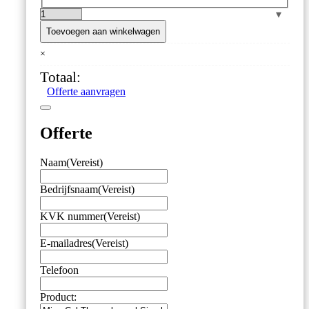
MicroCal
Thermokoppel
Toevoegen aan winkelwagen
Simulator
×
aantal
Totaal:
Offerte aanvragen
Offerte
Naam
(Vereist)
Bedrijfsnaam
(Vereist)
KVK nummer
(Vereist)
E-mailadres
(Vereist)
Telefoon
Product: