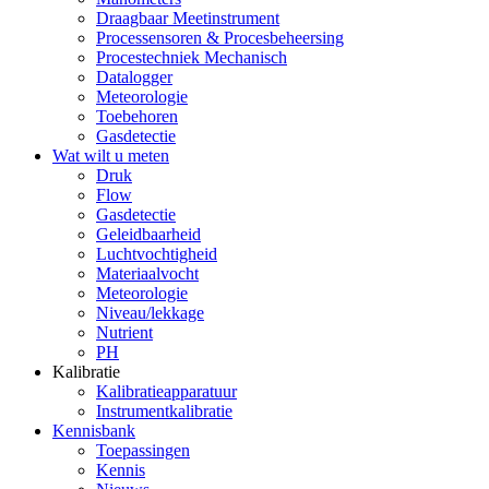
Draagbaar Meetinstrument
Processensoren & Procesbeheersing
Procestechniek Mechanisch
Datalogger
Meteorologie
Toebehoren
Gasdetectie
Wat wilt u meten
Druk
Flow
Gasdetectie
Geleidbaarheid
Luchtvochtigheid
Materiaalvocht
Meteorologie
Niveau/lekkage
Nutrient
PH
Kalibratie
Kalibratieapparatuur
Instrumentkalibratie
Kennisbank
Toepassingen
Kennis