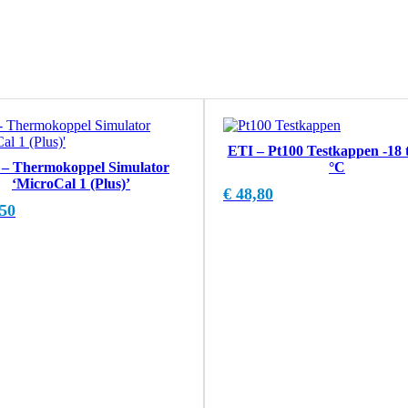
ETI – Pt100 Testkappen -18 t
 – Thermokoppel Simulator
°C
‘MicroCal 1 (Plus)’
€
48,80
50