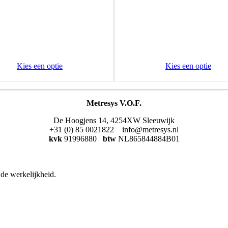
Kies een optie
Kies een optie
Metresys V.O.F.
De Hoogjens 14, 4254XW Sleeuwijk
+31 (0) 85 0021822 info@metresys.nl
kvk
91996880
btw
NL865844884B01
de werkelijkheid.