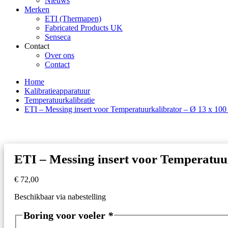
Nieuws
Merken
ETI (Thermapen)
Fabricated Products UK
Senseca
Contact
Over ons
Contact
Home
Kalibratieapparatuur
Temperatuurkalibratie
ETI – Messing insert voor Temperatuurkalibrator – Ø 13 x 10
ETI – Messing insert voor Temperatuu
€
72,00
Beschikbaar via nabestelling
Boring voor voeler
*