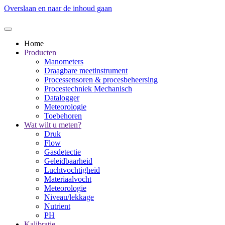
Overslaan en naar de inhoud gaan
Home
Producten
Manometers
Draagbare meetinstrument
Processensoren & procesbeheersing
Procestechniek Mechanisch
Datalogger
Meteorologie
Toebehoren
Wat wilt u meten?
Druk
Flow
Gasdetectie
Geleidbaarheid
Luchtvochtigheid
Materiaalvocht
Meteorologie
Niveau/lekkage
Nutrient
PH
Kalibratie