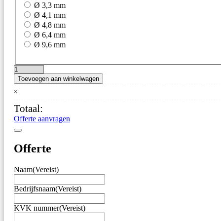
Ø 3,3 mm
Ø 4,1 mm
Ø 4,8 mm
Ø 6,4 mm
Ø 9,6 mm
ETI
Toevoegen aan winkelwagen
–
Messing
×
insert
Totaal:
voor
Temperatuurkalibrator
Offerte aanvragen
–
Ø
13
Offerte
x
100
Naam
(Vereist)
mm
aantal
Bedrijfsnaam
(Vereist)
KVK nummer
(Vereist)