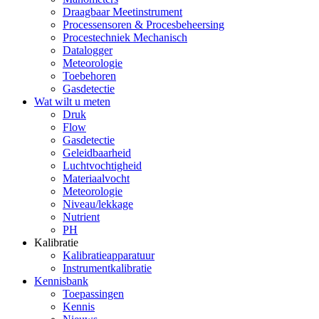
Draagbaar Meetinstrument
Processensoren & Procesbeheersing
Procestechniek Mechanisch
Datalogger
Meteorologie
Toebehoren
Gasdetectie
Wat wilt u meten
Druk
Flow
Gasdetectie
Geleidbaarheid
Luchtvochtigheid
Materiaalvocht
Meteorologie
Niveau/lekkage
Nutrient
PH
Kalibratie
Kalibratieapparatuur
Instrumentkalibratie
Kennisbank
Toepassingen
Kennis