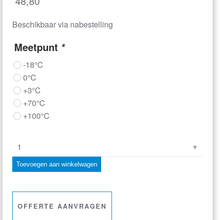
48,80
Beschikbaar via nabestelling
Meetpunt
*
-18°C
0°C
+3°C
+70°C
+100°C
ETI
–
Toevoegen aan winkelwagen
NTC
Thermistor
Testkappen
OFFERTE AANVRAGEN
aantal