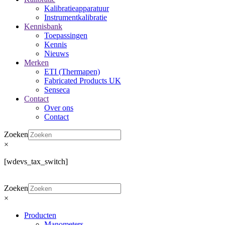
Kalibratieapparatuur
Instrumentkalibratie
Kennisbank
Toepassingen
Kennis
Nieuws
Merken
ETI (Thermapen)
Fabricated Products UK
Senseca
Contact
Over ons
Contact
Zoeken
×
[wdevs_tax_switch]
Zoeken
×
Producten
Manometers