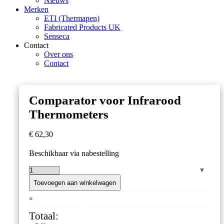
Nieuws
Merken
ETI (Thermapen)
Fabricated Products UK
Senseca
Contact
Over ons
Contact
Comparator voor Infrarood
Thermometers
€
62,30
Beschikbaar via nabestelling
Comparator
voor
Toevoegen aan winkelwagen
Infrarood
×
Thermometers
aantal
Totaal: