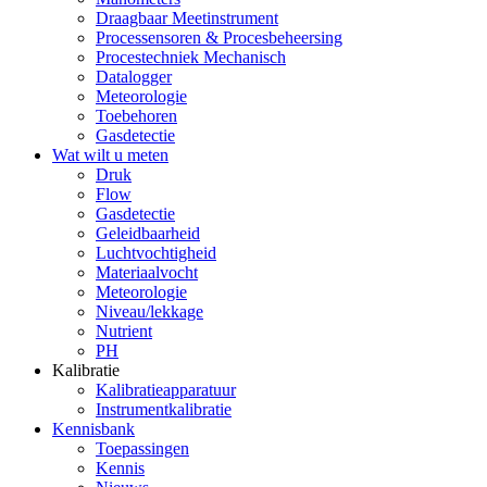
Draagbaar Meetinstrument
Processensoren & Procesbeheersing
Procestechniek Mechanisch
Datalogger
Meteorologie
Toebehoren
Gasdetectie
Wat wilt u meten
Druk
Flow
Gasdetectie
Geleidbaarheid
Luchtvochtigheid
Materiaalvocht
Meteorologie
Niveau/lekkage
Nutrient
PH
Kalibratie
Kalibratieapparatuur
Instrumentkalibratie
Kennisbank
Toepassingen
Kennis