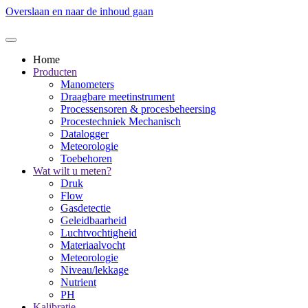
Overslaan en naar de inhoud gaan
Home
Producten
Manometers
Draagbare meetinstrument
Processensoren & procesbeheersing
Procestechniek Mechanisch
Datalogger
Meteorologie
Toebehoren
Wat wilt u meten?
Druk
Flow
Gasdetectie
Geleidbaarheid
Luchtvochtigheid
Materiaalvocht
Meteorologie
Niveau/lekkage
Nutrient
PH
Kalibratie