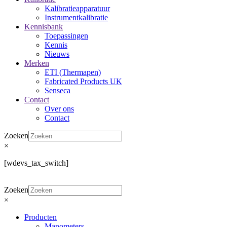
Kalibratieapparatuur
Instrumentkalibratie
Kennisbank
Toepassingen
Kennis
Nieuws
Merken
ETI (Thermapen)
Fabricated Products UK
Senseca
Contact
Over ons
Contact
Zoeken
×
[wdevs_tax_switch]
Zoeken
×
Producten
Manometers