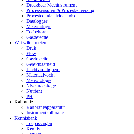
Draagbaar Meetinstrument
Processensoren & Procesbeheersing
Procestechniek Mechanisch
Datalogger
Meteorologie
Toebehoren
Gasdetectie
Wat wilt u meten
Druk
Flow
Gasdetectie
Geleidbaarheid
Luchtvochtigheid
Materiaalvocht
Meteorologie
Niveau/lekkage
Nutrient
PH
Kalibratie
Kalibratieapparatuur
Instrumentkalibratie
Kennisbank
Toepassingen
Kennis