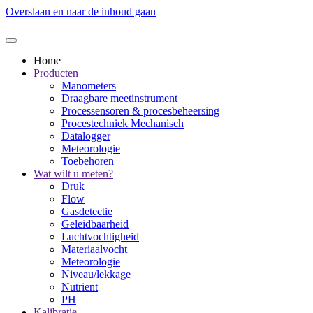
Overslaan en naar de inhoud gaan
Home
Producten
Manometers
Draagbare meetinstrument
Processensoren & procesbeheersing
Procestechniek Mechanisch
Datalogger
Meteorologie
Toebehoren
Wat wilt u meten?
Druk
Flow
Gasdetectie
Geleidbaarheid
Luchtvochtigheid
Materiaalvocht
Meteorologie
Niveau/lekkage
Nutrient
PH
Kalibratie