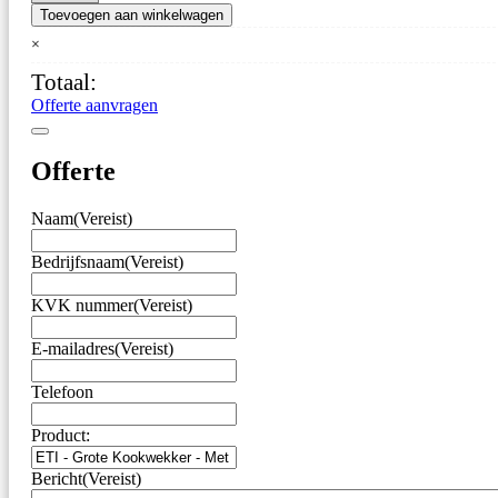
ETI
Toevoegen aan winkelwagen
–
Grote
×
Kookwekker
Totaal:
–
Met
Offerte aanvragen
Luid
Alarm
&
Offerte
Grote
Toetsen
Naam
(Vereist)
aantal
Bedrijfsnaam
(Vereist)
KVK nummer
(Vereist)
E-mailadres
(Vereist)
Telefoon
Product:
Bericht
(Vereist)