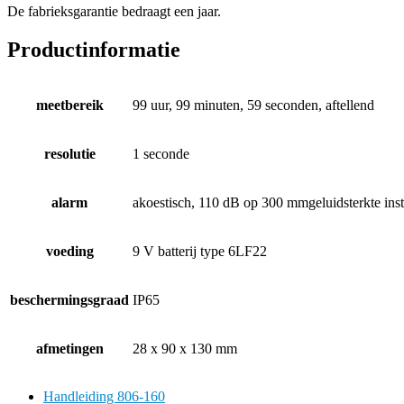
De fabrieksgarantie bedraagt een jaar.
Productinformatie
meetbereik
99 uur, 99 minuten, 59 seconden, aftellend
resolutie
1 seconde
alarm
akoestisch, 110 dB op 300 mmgeluidsterkte inst
voeding
9 V batterij type 6LF22
beschermingsgraad
IP65
afmetingen
28 x 90 x 130 mm
Handleiding 806-160