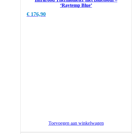
‘Raytemp Blue’
€
176,90
Toevoegen aan winkelwagen