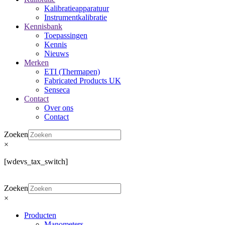
Kalibratieapparatuur
Instrumentkalibratie
Kennisbank
Toepassingen
Kennis
Nieuws
Merken
ETI (Thermapen)
Fabricated Products UK
Senseca
Contact
Over ons
Contact
Zoeken
×
[wdevs_tax_switch]
Zoeken
×
Producten
Manometers