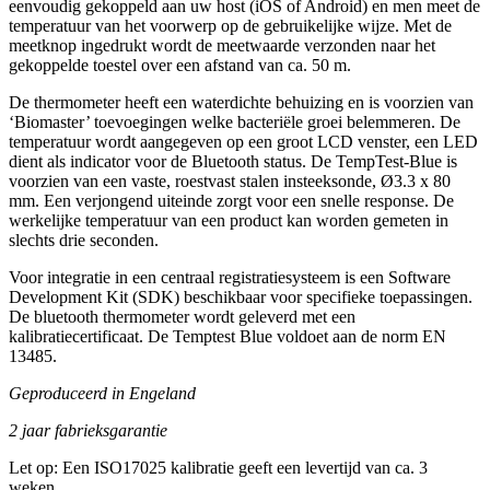
eenvoudig gekoppeld aan uw host (iOS of Android) en men meet de
temperatuur van het voorwerp op de gebruikelijke wijze. Met de
meetknop ingedrukt wordt de meetwaarde verzonden naar het
gekoppelde toestel over een afstand van ca. 50 m.
De thermometer heeft een waterdichte behuizing en is voorzien van
‘Biomaster’ toevoegingen welke bacteriële groei belemmeren. De
temperatuur wordt aangegeven op een groot LCD venster, een LED
dient als indicator voor de Bluetooth status. De TempTest-Blue is
voorzien van een vaste, roestvast stalen insteeksonde, Ø3.3 x 80
mm. Een verjongend uiteinde zorgt voor een snelle response. De
werkelijke temperatuur van een product kan worden gemeten in
slechts drie seconden.
Voor integratie in een centraal registratiesysteem is een Software
Development Kit (SDK) beschikbaar voor specifieke toepassingen.
De bluetooth thermometer wordt geleverd met een
kalibratiecertificaat. De Temptest Blue voldoet aan de norm EN
13485.
Geproduceerd in Engeland
2 jaar fabrieksgarantie
Let op: Een ISO17025 kalibratie geeft een levertijd van ca. 3
weken.