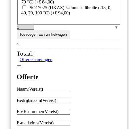
70 °C)
(+
€
84,00
)
ISO17025 (UKAS) 5-Punts kalibratie (-18, 0,
40, 70, 100 °C)
(+
€
94,00
)
'Temptest
Blue'
Toevoegen aan winkelwagen
–
×
Thermometer
met
Totaal:
Bluetooth
Offerte aanvragen
aantal
Offerte
Naam
(Vereist)
Bedrijfsnaam
(Vereist)
KVK nummer
(Vereist)
E-mailadres
(Vereist)