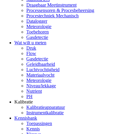
Draagbaar Meetinstrument
Processensoren & Procesbeheersing
Procestechniek Mechanisch
Datalogger
Meteorologie
Toebehoren
Gasdetectie
Wat wilt u meten
Druk
Flow
Gasdetectie
Geleidbaarheid
Luchtvochtigheid
Materiaalvocht
Meteorologie
Niveau/lekkage
Nutrient
PH
Kalibratie
Kalibratieapparatuur
Instrumentkalibratie
Kennisbank
Toepassingen
Kennis