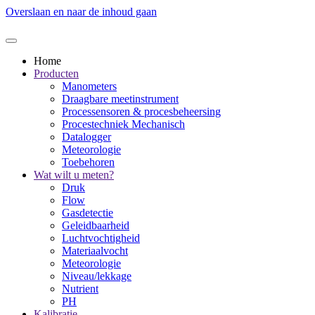
Overslaan en naar de inhoud gaan
Home
Producten
Manometers
Draagbare meetinstrument
Processensoren & procesbeheersing
Procestechniek Mechanisch
Datalogger
Meteorologie
Toebehoren
Wat wilt u meten?
Druk
Flow
Gasdetectie
Geleidbaarheid
Luchtvochtigheid
Materiaalvocht
Meteorologie
Niveau/lekkage
Nutrient
PH
Kalibratie