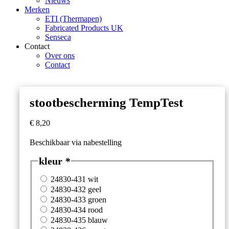
Nieuws
Merken
ETI (Thermapen)
Fabricated Products UK
Senseca
Contact
Over ons
Contact
stootbescherming TempTest
€
8,20
Beschikbaar via nabestelling
kleur
*
24830-431 wit
24830-432 geel
24830-433 groen
24830-434 rood
24830-435 blauw