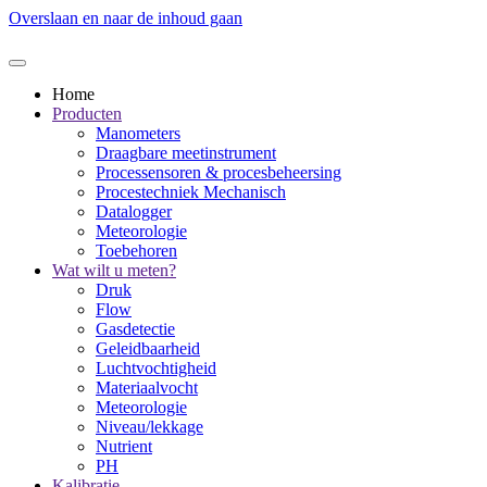
Overslaan en naar de inhoud gaan
Home
Producten
Manometers
Draagbare meetinstrument
Processensoren & procesbeheersing
Procestechniek Mechanisch
Datalogger
Meteorologie
Toebehoren
Wat wilt u meten?
Druk
Flow
Gasdetectie
Geleidbaarheid
Luchtvochtigheid
Materiaalvocht
Meteorologie
Niveau/lekkage
Nutrient
PH
Kalibratie