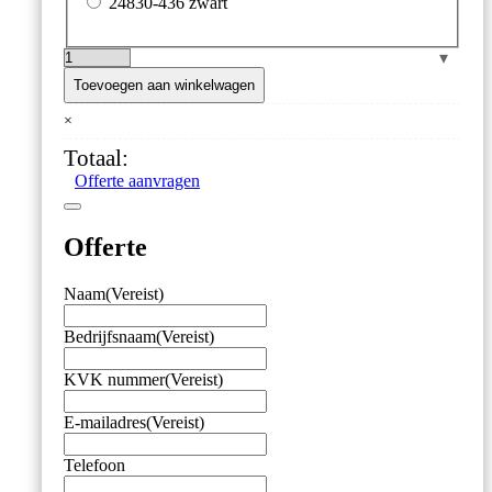
24830-436 zwart
stootbescherming
TempTest
Toevoegen aan winkelwagen
aantal
×
Totaal:
Offerte aanvragen
Offerte
Naam
(Vereist)
Bedrijfsnaam
(Vereist)
KVK nummer
(Vereist)
E-mailadres
(Vereist)
Telefoon