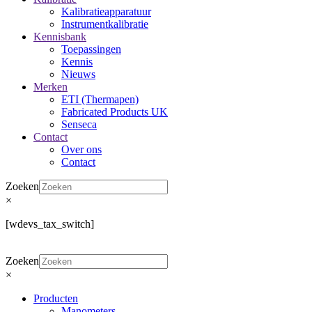
Kalibratieapparatuur
Instrumentkalibratie
Kennisbank
Toepassingen
Kennis
Nieuws
Merken
ETI (Thermapen)
Fabricated Products UK
Senseca
Contact
Over ons
Contact
Zoeken
×
[wdevs_tax_switch]
Zoeken
×
Producten
Manometers