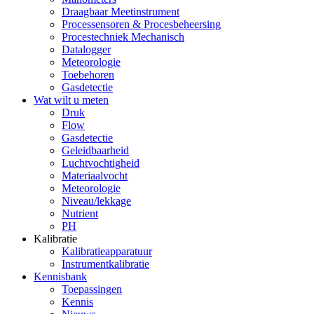
Draagbaar Meetinstrument
Processensoren & Procesbeheersing
Procestechniek Mechanisch
Datalogger
Meteorologie
Toebehoren
Gasdetectie
Wat wilt u meten
Druk
Flow
Gasdetectie
Geleidbaarheid
Luchtvochtigheid
Materiaalvocht
Meteorologie
Niveau/lekkage
Nutrient
PH
Kalibratie
Kalibratieapparatuur
Instrumentkalibratie
Kennisbank
Toepassingen
Kennis