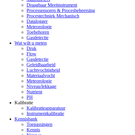
Draagbaar Meetinstrument
Processensoren & Procesbeheersing
Procestechniek Mechanisch
Datalogger
Meteorologie
Toebehoren
Gasdetectie
Wat wilt u meten
Druk
Flow
Gasdetectie
Geleidbaarheid
Luchtvochtigheid
Materiaalvocht
Meteorologie
Niveau/lekkage
Nutrient
PH
Kalibratie
Kalibratieapparatuur
Instrumentkalibratie
Kennisbank
Toepassingen
Kennis