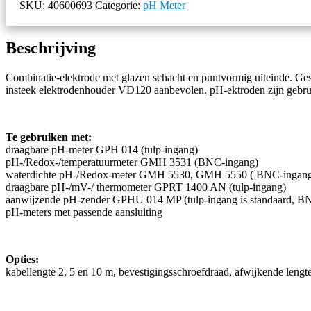
SKU:
40600693
Categorie:
pH Meter
Beschrijving
Combinatie-elektrode met glazen schacht en puntvormig uiteinde. Ge
insteek elektrodenhouder VD120 aanbevolen. pH-ektroden zijn gebrui
Te gebruiken met:
draagbare pH-meter GPH 014 (tulp-ingang)
pH-/Redox-/temperatuurmeter GMH 3531 (BNC-ingang)
waterdichte pH-/Redox-meter GMH 5530, GMH 5550 ( BNC-ingan
draagbare pH-/mV-/ thermometer GPRT 1400 AN (tulp-ingang)
aanwijzende pH-zender GPHU 014 MP (tulp-ingang is standaard, BNC
pH-meters met passende aansluiting
Opties:
kabellengte 2, 5 en 10 m, bevestigingsschroefdraad, afwijkende lengte