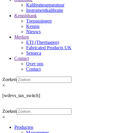
Kalibratieapparatuur
Instrumentkalibratie
Kennisbank
Toepassingen
Kennis
Nieuws
Merken
ETI (Thermapen)
Fabricated Products UK
Senseca
Contact
Over ons
Contact
Zoeken
×
[wdevs_tax_switch]
Zoeken
×
Producten
Manometers