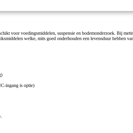
schikt voor voedingsmiddelen, suspensie en bodemonderzoek. Bij meting
ksmiddelen welke, mits goed onderhouden een levensduur hebben van > 2
g)
-ingang is optie)
.