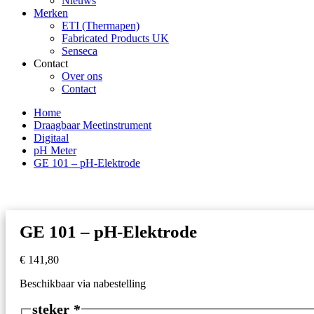
Nieuws
Merken
ETI (Thermapen)
Fabricated Products UK
Senseca
Contact
Over ons
Contact
Home
Draagbaar Meetinstrument
Digitaal
pH Meter
GE 101 – pH-Elektrode
GE 101 – pH-Elektrode
€
141,80
Beschikbaar via nabestelling
steker
*