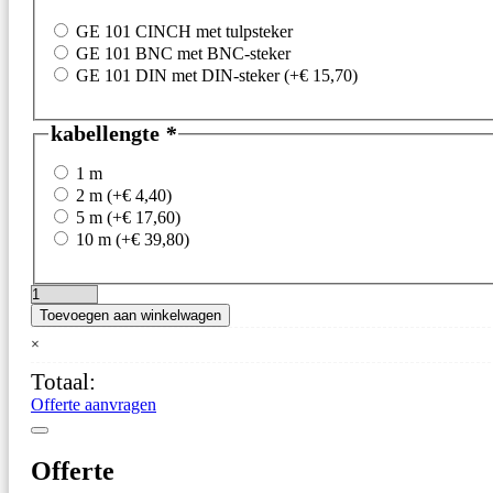
GE 101 CINCH met tulpsteker
GE 101 BNC met BNC-steker
GE 101 DIN met DIN-steker
(+
€
15,70
)
kabellengte
*
1 m
2 m
(+
€
4,40
)
5 m
(+
€
17,60
)
10 m
(+
€
39,80
)
GE
Toevoegen aan winkelwagen
101
–
×
pH-
Totaal:
Elektrode
aantal
Offerte aanvragen
Offerte