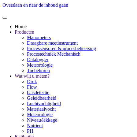
Overslaan en naar de inhoud gaan
Home
Producten
Manometers
Draagbare meetinstrument
Processensoren & procesbeheersing
Procestechniek Mechanisch
Datalogger
Meteorologie
Toebehoren
Wat wilt u meten?
Druk
Flow
Gasdetectie
Geleidbaarheid
Luchtvochtigheid
Materiaalvocht
Meteorologie
Niveau/lekkage
Nutrient
PH
Kalibratie