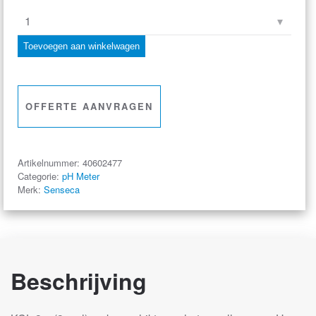
KCL
3M
Toevoegen aan winkelwagen
Elektrolyt
–
Bewaarvloeistof
OFFERTE AANVRAGEN
–
Navulling
aantal
Artikelnummer:
40602477
Categorie:
pH Meter
Merk:
Senseca
Beschrijving