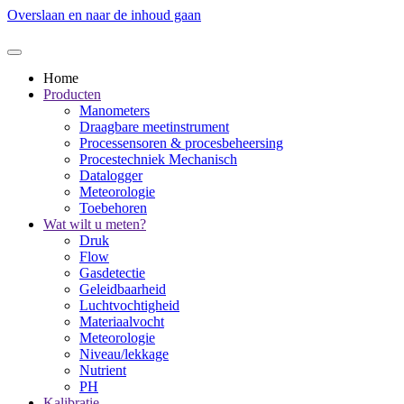
Overslaan en naar de inhoud gaan
Home
Producten
Manometers
Draagbare meetinstrument
Processensoren & procesbeheersing
Procestechniek Mechanisch
Datalogger
Meteorologie
Toebehoren
Wat wilt u meten?
Druk
Flow
Gasdetectie
Geleidbaarheid
Luchtvochtigheid
Materiaalvocht
Meteorologie
Niveau/lekkage
Nutrient
PH
Kalibratie