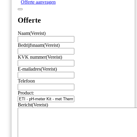
Offerte aanvragen
met
Thermometer
–
Offerte
type
8100
aantal
Naam
(Vereist)
Bedrijfsnaam
(Vereist)
KVK nummer
(Vereist)
E-mailadres
(Vereist)
Telefoon
Product:
Bericht
(Vereist)