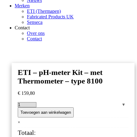
Nieuws
Merken
ETI (Thermapen)
Fabricated Products UK
Senseca
Contact
Over ons
Contact
ETI – pH-meter Kit – met
Thermometer – type 8100
€
159,80
ETI
–
Toevoegen aan winkelwagen
pH-
×
meter
Kit
Totaal:
–