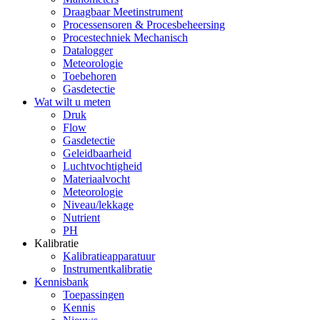
Draagbaar Meetinstrument
Processensoren & Procesbeheersing
Procestechniek Mechanisch
Datalogger
Meteorologie
Toebehoren
Gasdetectie
Wat wilt u meten
Druk
Flow
Gasdetectie
Geleidbaarheid
Luchtvochtigheid
Materiaalvocht
Meteorologie
Niveau/lekkage
Nutrient
PH
Kalibratie
Kalibratieapparatuur
Instrumentkalibratie
Kennisbank
Toepassingen
Kennis