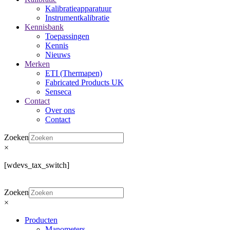
Kalibratieapparatuur
Instrumentkalibratie
Kennisbank
Toepassingen
Kennis
Nieuws
Merken
ETI (Thermapen)
Fabricated Products UK
Senseca
Contact
Over ons
Contact
Zoeken
×
[wdevs_tax_switch]
Zoeken
×
Producten
Manometers