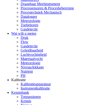
Draagbaar Meetinstrument
Processensoren & Procesbeheersing
Procestechniek Mechanisch
Datalogger
Meteorologie
Toebehoren
Gasdetectie
Wat wilt u meten
Druk
Flow
Gasdetectie
Geleidbaarheid
Luchtvochtigheid
Materiaalvocht
Meteorologie
Niveau/lekkage
Nutrient
PH
Kalibratie
Kalibratieapparatuur
Instrumentkalibratie
Kennisbank
Toepassingen
Kennis