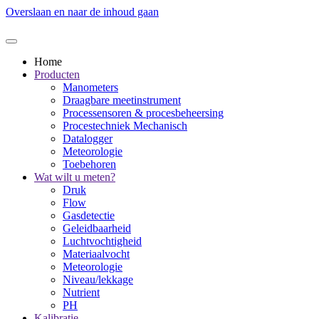
Overslaan en naar de inhoud gaan
Home
Producten
Manometers
Draagbare meetinstrument
Processensoren & procesbeheersing
Procestechniek Mechanisch
Datalogger
Meteorologie
Toebehoren
Wat wilt u meten?
Druk
Flow
Gasdetectie
Geleidbaarheid
Luchtvochtigheid
Materiaalvocht
Meteorologie
Niveau/lekkage
Nutrient
PH
Kalibratie