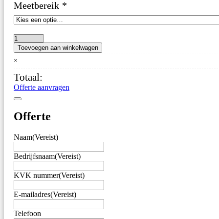
Meetbereik
*
Senseca
Toevoegen aan winkelwagen
ECO
420
×
–
Totaal:
CO2
Meter
Offerte aanvragen
in
ppm/
%
Offerte
–
met
Naam
(Vereist)
Alarm
aantal
Bedrijfsnaam
(Vereist)
KVK nummer
(Vereist)
E-mailadres
(Vereist)
Telefoon