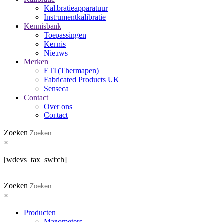
Kalibratieapparatuur
Instrumentkalibratie
Kennisbank
Toepassingen
Kennis
Nieuws
Merken
ETI (Thermapen)
Fabricated Products UK
Senseca
Contact
Over ons
Contact
Zoeken
×
[wdevs_tax_switch]
Zoeken
×
Producten
Manometers