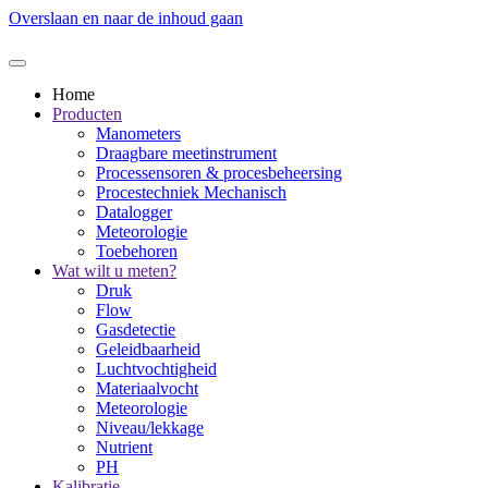
Overslaan en naar de inhoud gaan
Home
Producten
Manometers
Draagbare meetinstrument
Processensoren & procesbeheersing
Procestechniek Mechanisch
Datalogger
Meteorologie
Toebehoren
Wat wilt u meten?
Druk
Flow
Gasdetectie
Geleidbaarheid
Luchtvochtigheid
Materiaalvocht
Meteorologie
Niveau/lekkage
Nutrient
PH
Kalibratie