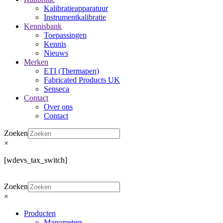
Kalibratieapparatuur
Instrumentkalibratie
Kennisbank
Toepassingen
Kennis
Nieuws
Merken
ETI (Thermapen)
Fabricated Products UK
Senseca
Contact
Over ons
Contact
Zoeken
×
[wdevs_tax_switch]
Zoeken
×
Producten
Manometers