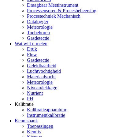
Draagbaar Meetinstrument
Processensoren & Procesbeheersing
Procestechniek Mechanisch
Datalogger
Meteorologie
Toebehoren
Gasdetectie
Wat wilt u meten
Druk
Flow
Gasdetectie
Geleidbaarheid
Luchtvochtigheid
Materiaalvocht
Meteorologie
Niveau/lekkage
Nutrient
PH
Kalibratie
Kalibratieapparatuur
Instrumentkalibratie
Kennisbank
Toepassingen
Kennis