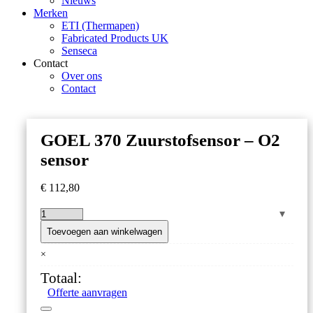
Nieuws
Merken
ETI (Thermapen)
Fabricated Products UK
Senseca
Contact
Over ons
Contact
GOEL 370 Zuurstofsensor – O2
sensor
€
112,80
GOEL
370
Toevoegen aan winkelwagen
Zuurstofsensor
×
–
O2
Totaal:
sensor
Offerte aanvragen
aantal