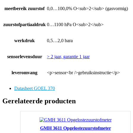
meetbereik zuurstof
0,0…100,0% O<sub>2</sub> (gasvormig)
zuurstofpartiaaldruk
0…1100 hPa O<sub>2</sub>
werkdruk
0,5…2,0 bara
sensorlevensduur
> 2 jaar, garantie 1 jaar
leveromvang
<p>sensor<br />gebruiksinstructie</p>
Datasheet GOEL 370
Gerelateerde producten
GMH 3611 Opgelostezuurstofmeter