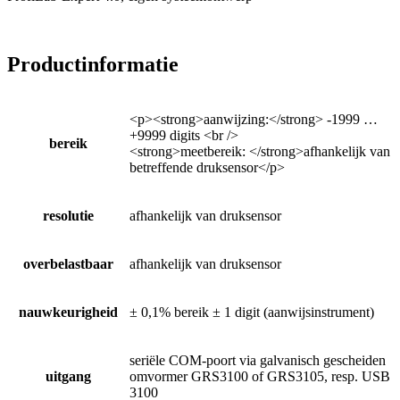
Productinformatie
<p><strong>aanwijzing:</strong> -1999 …
+9999 digits <br />
bereik
<strong>meetbereik: </strong>afhankelijk van
betreffende druksensor</p>
resolutie
afhankelijk van druksensor
overbelastbaar
afhankelijk van druksensor
nauwkeurigheid
± 0,1% bereik ± 1 digit (aanwijsinstrument)
seriële COM-poort via galvanisch gescheiden
uitgang
omvormer GRS3100 of GRS3105, resp. USB
3100