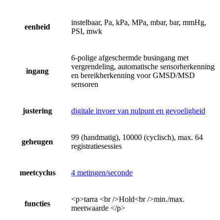
instelbaar, Pa, kPa, MPa, mbar, bar, mmHg,
eenheid
PSI, mwk
6-polige afgeschermde busingang met
vergrendeling, automatische sensorherkenning
ingang
en bereikherkenning voor GMSD/MSD
sensoren
justering
digitale invoer van nulpunt en gevoeligheid
99 (handmatig), 10000 (cyclisch), max. 64
geheugen
registratiesessies
meetcyclus
4 metingen/seconde
<p>tarra <br />Hold<br />min./max.
functies
meetwaarde </p>