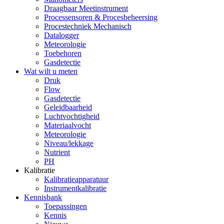
Draagbaar Meetinstrument
Processensoren & Procesbeheersing
Procestechniek Mechanisch
Datalogger
Meteorologie
Toebehoren
Gasdetectie
Wat wilt u meten
Druk
Flow
Gasdetectie
Geleidbaarheid
Luchtvochtigheid
Materiaalvocht
Meteorologie
Niveau/lekkage
Nutrient
PH
Kalibratie
Kalibratieapparatuur
Instrumentkalibratie
Kennisbank
Toepassingen
Kennis