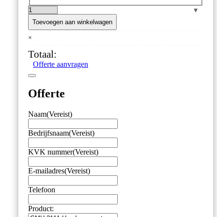
GMH
3111
Toevoegen aan winkelwagen
Handmanometer
×
voor
Externe
Totaal:
Druksensoren
Offerte aanvragen
aantal
Offerte
Naam
(Vereist)
Bedrijfsnaam
(Vereist)
KVK nummer
(Vereist)
E-mailadres
(Vereist)
Telefoon
Product: