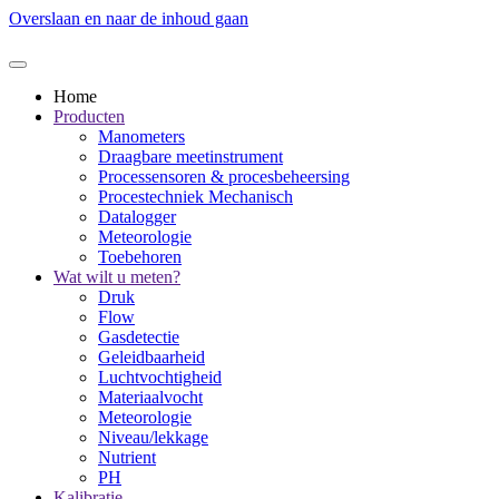
Overslaan en naar de inhoud gaan
Home
Producten
Manometers
Draagbare meetinstrument
Processensoren & procesbeheersing
Procestechniek Mechanisch
Datalogger
Meteorologie
Toebehoren
Wat wilt u meten?
Druk
Flow
Gasdetectie
Geleidbaarheid
Luchtvochtigheid
Materiaalvocht
Meteorologie
Niveau/lekkage
Nutrient
PH
Kalibratie