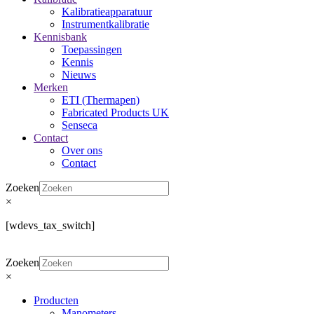
Kalibratieapparatuur
Instrumentkalibratie
Kennisbank
Toepassingen
Kennis
Nieuws
Merken
ETI (Thermapen)
Fabricated Products UK
Senseca
Contact
Over ons
Contact
Zoeken
×
[wdevs_tax_switch]
Zoeken
×
Producten
Manometers