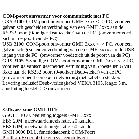
COM-poort omvormer voor communicatie met PC:
GRS 3100 COM-poort omvormer GMH 3xxx <=> PC, voor een
galvanisch gescheiden verbinding van een GMH 3xxx aan de
RS232 poort (9-poliger Dsub-steker) van de PC. (omvormer voedt
zich uit de poort van de PC)
USB 3100 COM-poort omvormer GMH 3xxx <=> PC, voor een
galvanisch gescheiden verbinding van een GMH 3xxx aan de USB
ingang van de PC. (omvormer voedt zich uit de poort van de PC)
GRS 3105 5-voudige COM-poort omvormer GMH 3xxx <=> PC,
voor een galvanisch gescheiden verbinding van 5 toestellen GMH
3xxx aan de RS232 poort (9-poliger Dsub-steker) van de PC.
(omvormer heeft een eigen netvoeding met kabel en stekker.
Levering inclusief Dsub-verlengkabel VEKA 3105, lengte 5 m,
aansluiting toestel <=> omvormer).
Software voor GMH 3111:
GSOFT 3050, bediening loggers GMH 3xxx
EBS 20M, meetwaardenregistratie, 20 kanalen
EBS 60M, meetwaardenregistratie, 60 kanalen
GMH 3000.DLL, functiedatabank COM-Poort
ProfiLab-Expert 4.0, eigen systeemontwerp