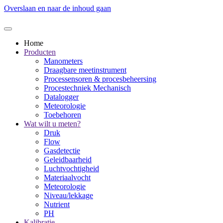
Overslaan en naar de inhoud gaan
Home
Producten
Manometers
Draagbare meetinstrument
Processensoren & procesbeheersing
Procestechniek Mechanisch
Datalogger
Meteorologie
Toebehoren
Wat wilt u meten?
Druk
Flow
Gasdetectie
Geleidbaarheid
Luchtvochtigheid
Materiaalvocht
Meteorologie
Niveau/lekkage
Nutrient
PH
Kalibratie