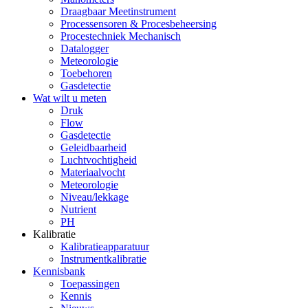
Draagbaar Meetinstrument
Processensoren & Procesbeheersing
Procestechniek Mechanisch
Datalogger
Meteorologie
Toebehoren
Gasdetectie
Wat wilt u meten
Druk
Flow
Gasdetectie
Geleidbaarheid
Luchtvochtigheid
Materiaalvocht
Meteorologie
Niveau/lekkage
Nutrient
PH
Kalibratie
Kalibratieapparatuur
Instrumentkalibratie
Kennisbank
Toepassingen
Kennis