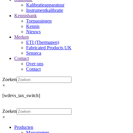
Kalibratieapparatuur
Instrumentkalibratie
Kennisbank
Toepassingen
Kennis
Nieuws
Merken
ETI (Thermapen)
Fabricated Products UK
Senseca
Contact
Over ons
Contact
Zoeken
×
[wdevs_tax_switch]
Zoeken
×
Producten
Manometers