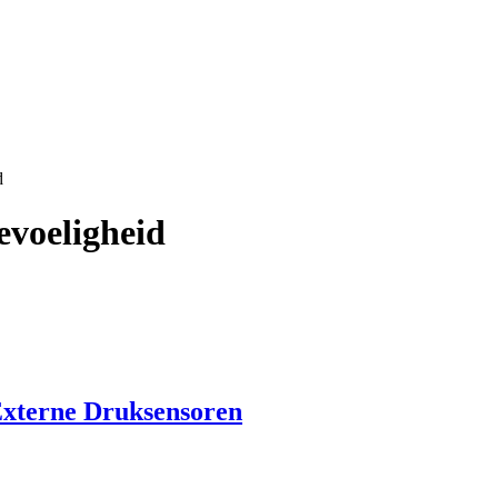
d
evoeligheid
terne Druksensoren