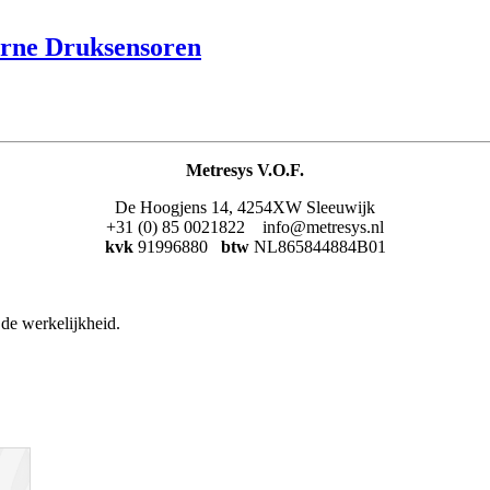
rne Druksensoren
Metresys V.O.F.
De Hoogjens 14, 4254XW Sleeuwijk
+31 (0) 85 0021822 info@metresys.nl
kvk
91996880
btw
NL865844884B01
de werkelijkheid.