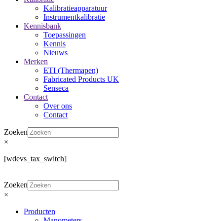
Kalibratieapparatuur
Instrumentkalibratie
Kennisbank
Toepassingen
Kennis
Nieuws
Merken
ETI (Thermapen)
Fabricated Products UK
Senseca
Contact
Over ons
Contact
Zoeken
×
[wdevs_tax_switch]
Zoeken
×
Producten
Manometers