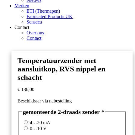
Nieuws
Merken
ETI (Thermapen)
Fabricated Products UK
Senseca
Contact
Over ons
Contact
Temperatuurzender met
aansluitkop, RVS nippel en
schacht
€
136,00
Beschikbaar via nabestelling
gemonteerde 2-draads zender
*
4…20 mA
0…10 V