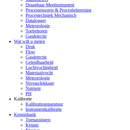
Draagbaar Meetinstrument
Processensoren & Procesbeheersing
Procestechniek Mechanisch
Datalogger
Meteorologie
Toebehoren
Gasdetectie
Wat wilt u meten
Druk
Flow
Gasdetectie
Geleidbaarheid
Luchtvochtigheid
Materiaalvocht
Meteorologie
Niveau/lekkage
Nutrient
PH
Kalibratie
Kalibratieapparatuur
Instrumentkalibratie
Kennisbank
Toepassingen
Kennis