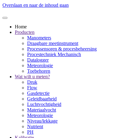
Overslaan en naar de inhoud gaan
Home
Producten
Manometers
Draagbare meetinstrument
Processensoren & procesbeheersing
Procestechniek Mechanisch
Datalogger
Meteorologie
Toebehoren
Wat wilt u meten?
Druk
Flow
Gasdetectie
Geleidbaarheid
Luchtvochtigheid
Materiaalvocht
Meteorologie
Niveau/lekkage
Nutrient
PH
Kalibratie