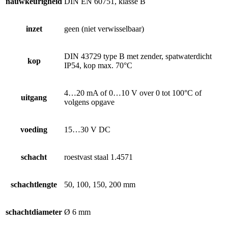
nauwkeurigheid
DIN EN 60751, klasse B
inzet
geen (niet verwisselbaar)
DIN 43729 type B met zender, spatwaterdicht
kop
IP54, kop max. 70°C
4…20 mA of 0…10 V over 0 tot 100°C of
uitgang
volgens opgave
voeding
15…30 V DC
schacht
roestvast staal 1.4571
schachtlengte
50, 100, 150, 200 mm
schachtdiameter
Ø 6 mm