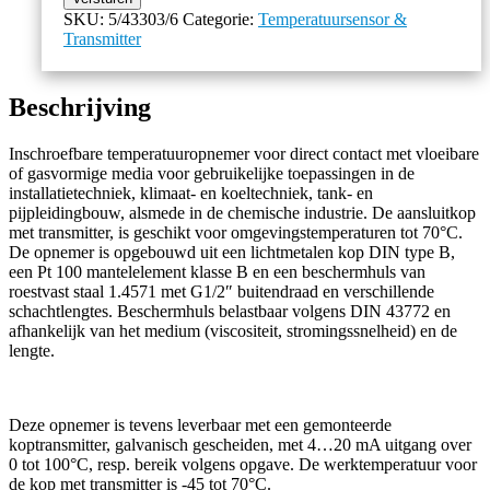
SKU:
5/43303/6
Categorie:
Temperatuursensor &
Transmitter
Beschrijving
Inschroefbare temperatuuropnemer voor direct contact met vloeibare
of gasvormige media voor gebruikelijke toepassingen in de
installatietechniek, klimaat- en koeltechniek, tank- en
pijpleidingbouw, alsmede in de chemische industrie. De aansluitkop
met transmitter, is geschikt voor omgevingstemperaturen tot 70°C.
De opnemer is opgebouwd uit een lichtmetalen kop DIN type B,
een Pt 100 mantelelement klasse B en een beschermhuls van
roestvast staal 1.4571 met G1/2″ buitendraad en verschillende
schachtlengtes. Beschermhuls belastbaar volgens DIN 43772 en
afhankelijk van het medium (viscositeit, stromingssnelheid) en de
lengte.
Deze opnemer is tevens leverbaar met een gemonteerde
koptransmitter, galvanisch gescheiden, met 4…20 mA uitgang over
0 tot 100°C, resp. bereik volgens opgave. De werktemperatuur voor
de kop met transmitter is -45 tot 70°C.