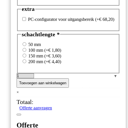
extra
PC-configurator voor uitgangsbereik
(+
€
68,20
)
schachtlengte
*
50 mm
100 mm
(+
€
1,80
)
150 mm
(+
€
3,60
)
200 mm
(+
€
4,40
)
Temperatuurzender
met
Toevoegen aan winkelwagen
aansluitkop,
×
RVS
nippel
Totaal:
en
Offerte aanvragen
schacht
aantal
Offerte