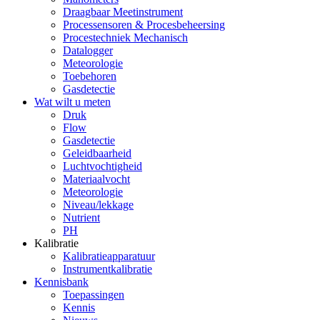
Draagbaar Meetinstrument
Processensoren & Procesbeheersing
Procestechniek Mechanisch
Datalogger
Meteorologie
Toebehoren
Gasdetectie
Wat wilt u meten
Druk
Flow
Gasdetectie
Geleidbaarheid
Luchtvochtigheid
Materiaalvocht
Meteorologie
Niveau/lekkage
Nutrient
PH
Kalibratie
Kalibratieapparatuur
Instrumentkalibratie
Kennisbank
Toepassingen
Kennis