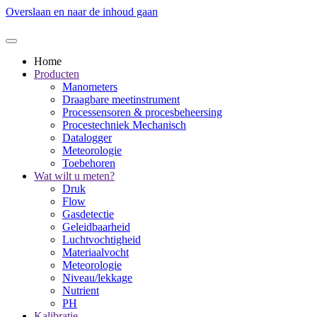
Overslaan en naar de inhoud gaan
Home
Producten
Manometers
Draagbare meetinstrument
Processensoren & procesbeheersing
Procestechniek Mechanisch
Datalogger
Meteorologie
Toebehoren
Wat wilt u meten?
Druk
Flow
Gasdetectie
Geleidbaarheid
Luchtvochtigheid
Materiaalvocht
Meteorologie
Niveau/lekkage
Nutrient
PH
Kalibratie