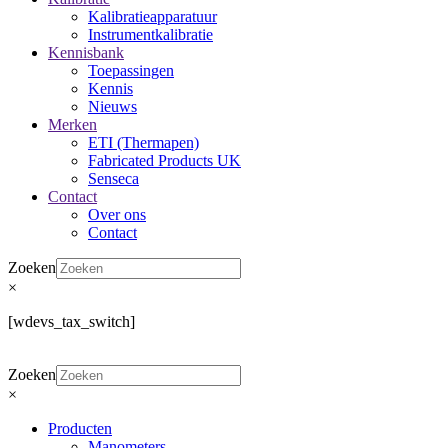
Kalibratieapparatuur
Instrumentkalibratie
Kennisbank
Toepassingen
Kennis
Nieuws
Merken
ETI (Thermapen)
Fabricated Products UK
Senseca
Contact
Over ons
Contact
Zoeken
×
[wdevs_tax_switch]
Zoeken
×
Producten
Manometers