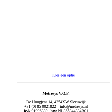
Kies een optie
Metresys V.O.F.
De Hoogjens 14, 4254XW Sleeuwijk
+31 (0) 85 0021822 info@metresys.nl
kvk
91996880
btw
NL865844884B01