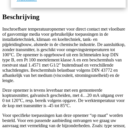
Beschrijving
Inschroefbare temperatuuropnemer voor direct contact met vloeibare
of gasvormige media voor gebruikelijke toepassingen in de
installatietechniek, klimaat- en koeltechniek, tank- en
pijpleidingbouw, alsmede in de chemische industrie. De aansluitkop,
zonder transmitter, is geschikt voor omgevingstemperaturen tot
100°C. De opnemer is opgebouwd uit een lichtmetalen kop DIN
type B, een Pt 100 meetelement klasse A en een beschermhuls van
roestvast staal 1.4571 met G1/2″ buitendraad en verschillende
schachtlengtes. Beschermhuls belastbaar volgens DIN 43772 en
afhankelijk van het medium (viscositeit, stromingssnelheid) en de
lengte.
Deze opnemer is tevens leverbaar met een gemonteerde
koptransmitter, galvanisch gescheiden, met 4…20 mA uitgang over
0 tot 120°C, resp. bereik volgens opgave. De werktemperatuur voor
de kop met transmitter is -45 tot 85°C.
Voor specifieke toepassingen kan deze opnemer “op maat” worden
besteld. Voor een passende aanbieding ontvangen we graag uw
aanvraag met vermelding van de bijzonderheden. Zoals: type sensor,