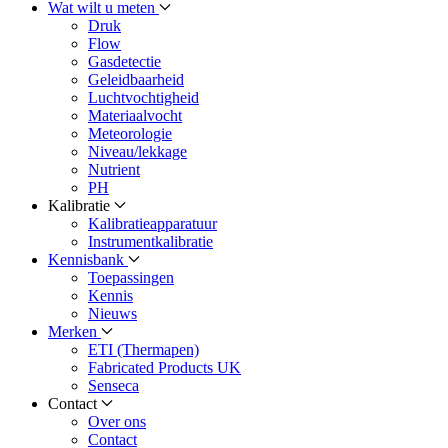
Wat wilt u meten
Druk
Flow
Gasdetectie
Geleidbaarheid
Luchtvochtigheid
Materiaalvocht
Meteorologie
Niveau/lekkage
Nutrient
PH
Kalibratie
Kalibratieapparatuur
Instrumentkalibratie
Kennisbank
Toepassingen
Kennis
Nieuws
Merken
ETI (Thermapen)
Fabricated Products UK
Senseca
Contact
Over ons
Contact