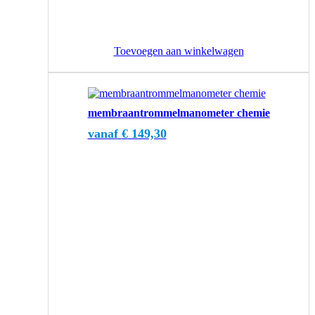
Toevoegen aan winkelwagen
Dit
product
membraantrommelmanometer chemie
heeft
meerdere
vanaf
€
149,30
variaties.
Deze
optie
kan
gekozen
worden
op
de
productpagina