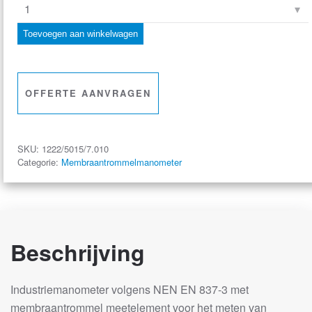
membraantrommelmanometer
industrie,
Toevoegen aan winkelwagen
100
mm,
0-
OFFERTE AANVRAGEN
16
mbar,
onderaansluiting
SKU:
1222/5015/7.010
G1/2
Categorie:
Membraantrommelmanometer
aantal
Beschrijving
Industriemanometer volgens NEN EN 837-3 met
membraantrommel meetelement voor het meten van