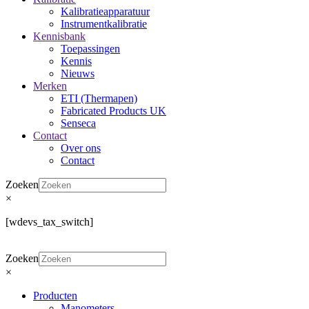
Kalibratieapparatuur
Instrumentkalibratie
Kennisbank
Toepassingen
Kennis
Nieuws
Merken
ETI (Thermapen)
Fabricated Products UK
Senseca
Contact
Over ons
Contact
Zoeken
×
[wdevs_tax_switch]
Zoeken
×
Producten
Manometers