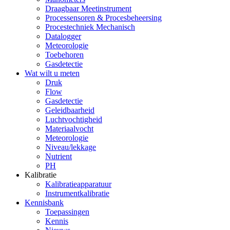
Draagbaar Meetinstrument
Processensoren & Procesbeheersing
Procestechniek Mechanisch
Datalogger
Meteorologie
Toebehoren
Gasdetectie
Wat wilt u meten
Druk
Flow
Gasdetectie
Geleidbaarheid
Luchtvochtigheid
Materiaalvocht
Meteorologie
Niveau/lekkage
Nutrient
PH
Kalibratie
Kalibratieapparatuur
Instrumentkalibratie
Kennisbank
Toepassingen
Kennis