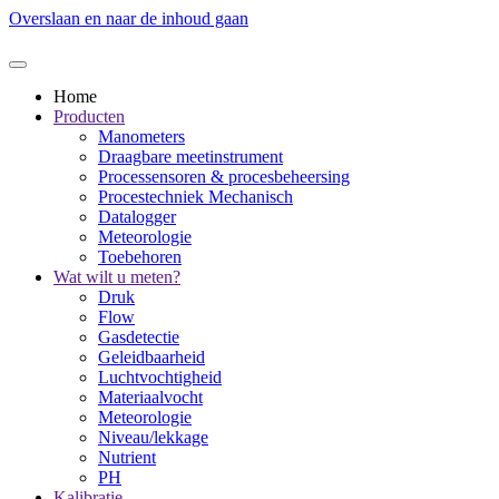
Overslaan en naar de inhoud gaan
Home
Producten
Manometers
Draagbare meetinstrument
Processensoren & procesbeheersing
Procestechniek Mechanisch
Datalogger
Meteorologie
Toebehoren
Wat wilt u meten?
Druk
Flow
Gasdetectie
Geleidbaarheid
Luchtvochtigheid
Materiaalvocht
Meteorologie
Niveau/lekkage
Nutrient
PH
Kalibratie