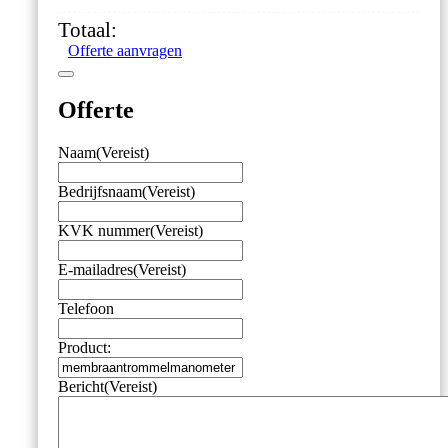
0-
Totaal:
16
Offerte aanvragen
mbar,
onderaansluiting
G1/2
Offerte
aantal
Naam
(Vereist)
Bedrijfsnaam
(Vereist)
KVK nummer
(Vereist)
E-mailadres
(Vereist)
Telefoon
Product:
Bericht
(Vereist)