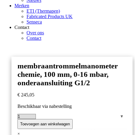
Nieuws
Merken
ETI (Thermapen)
Fabricated Products UK
Senseca
Contact
Over ons
Contact
membraantrommelmanometer
chemie, 100 mm, 0-16 mbar,
onderaansluiting G1/2
€
245,05
Beschikbaar via nabestelling
membraantrommelmanometer
chemie,
Toevoegen aan winkelwagen
100
×
mm,