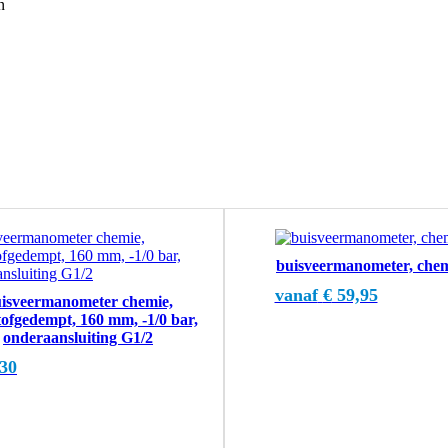
n
Dit
product
buisveermanometer, che
heeft
meerdere
vanaf
€
59,95
isveermanometer chemie,
variaties.
tofgedempt, 160 mm, -1/0 bar,
Deze
onderaansluiting G1/2
optie
kan
30
gekozen
worden
op
de