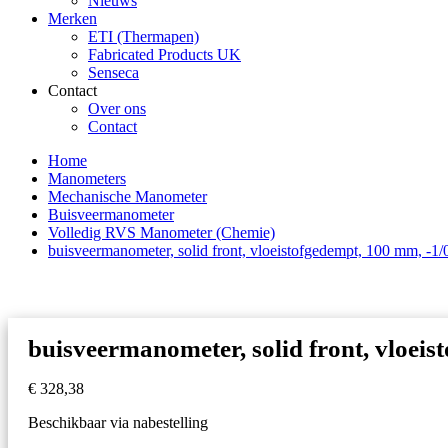
Nieuws
Merken
ETI (Thermapen)
Fabricated Products UK
Senseca
Contact
Over ons
Contact
Home
Manometers
Mechanische Manometer
Buisveermanometer
Volledig RVS Manometer (Chemie)
buisveermanometer, solid front, vloeistofgedempt, 100 mm, -1/0
buisveermanometer, solid front, vloeis
€
328,38
Beschikbaar via nabestelling