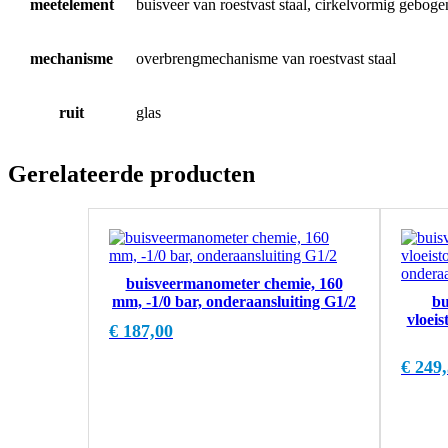
meetelement
buisveer van roestvast staal, cirkelvormig geboge
mechanisme
overbrengmechanisme van roestvast staal
ruit
glas
Gerelateerde producten
buisveermanometer chemie, 160
mm, -1/0 bar, onderaansluiting G1/2
bu
vloeis
€
187,00
€
249,