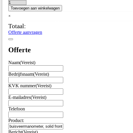
buisveermanometer,
Toevoegen aan winkelwagen
solid
front,
×
vloeistofgedempt,
Totaal:
100
mm,
Offerte aanvragen
-1/0
bar,
onderaansluiting
Offerte
G1/2,
voorflens
Naam
(Vereist)
aantal
Bedrijfsnaam
(Vereist)
KVK nummer
(Vereist)
E-mailadres
(Vereist)
Telefoon
Product:
Bericht
(Vereist)