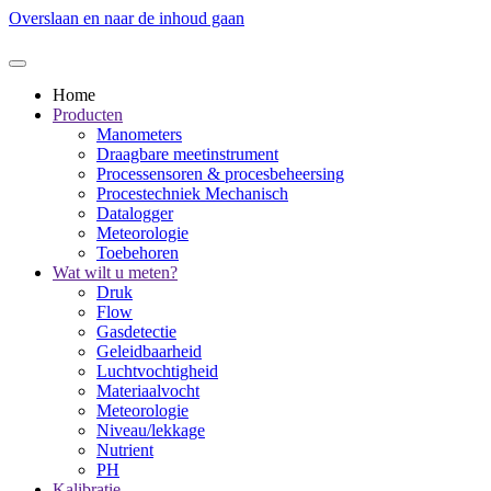
Overslaan en naar de inhoud gaan
Home
Producten
Manometers
Draagbare meetinstrument
Processensoren & procesbeheersing
Procestechniek Mechanisch
Datalogger
Meteorologie
Toebehoren
Wat wilt u meten?
Druk
Flow
Gasdetectie
Geleidbaarheid
Luchtvochtigheid
Materiaalvocht
Meteorologie
Niveau/lekkage
Nutrient
PH
Kalibratie