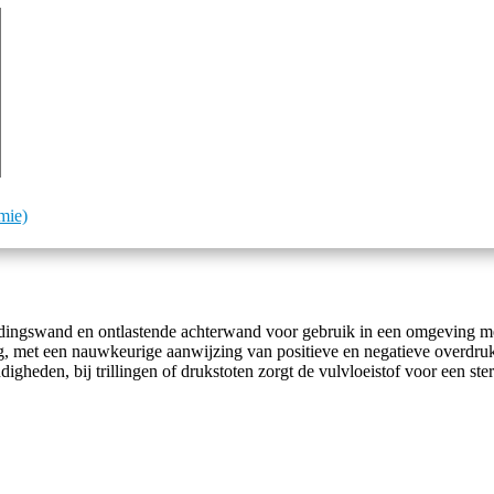
mie)
dingswand en ontlastende achterwand voor gebruik in een omgeving m
ng, met een nauwkeurige aanwijzing van positieve en negatieve overdru
gheden, bij trillingen of drukstoten zorgt de vulvloeistof voor een ste