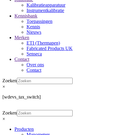
Kalibratieapparatuur
Instrumentkalibratie
Kennisbank
Toepassingen
Kennis
Nieuws
Merken
ETI (Thermapen)
Fabricated Products UK
Senseca
Contact
Over ons
Contact
Zoeken
×
[wdevs_tax_switch]
Zoeken
×
Producten
Manometers