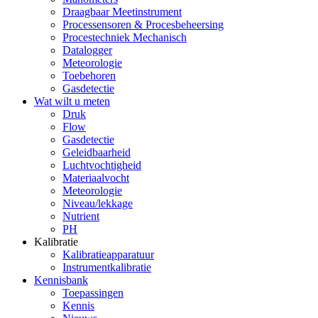
Draagbaar Meetinstrument
Processensoren & Procesbeheersing
Procestechniek Mechanisch
Datalogger
Meteorologie
Toebehoren
Gasdetectie
Wat wilt u meten
Druk
Flow
Gasdetectie
Geleidbaarheid
Luchtvochtigheid
Materiaalvocht
Meteorologie
Niveau/lekkage
Nutrient
PH
Kalibratie
Kalibratieapparatuur
Instrumentkalibratie
Kennisbank
Toepassingen
Kennis