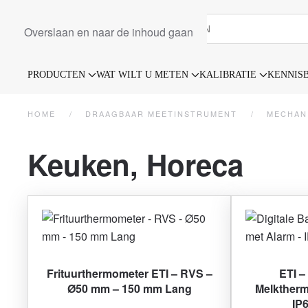
Overslaan en naar de inhoud gaan
PRODUCTEN
WAT WILT U METEN
KALIBRATIE
KENNIS
HOME
DRAAGBAAR MEETINSTRUMENT
MECHAN
Keuken, Horeca
Frituurthermometer ETI – RVS –
ETI –
Ø50 mm – 150 mm Lang
Melktherm
IP