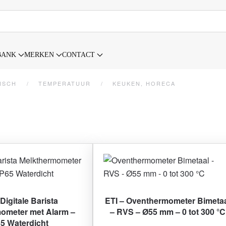
BANK
MERKEN
CONTACT
ISCH
TEMPERATUUR
KEUKEN, HORECA
 Digitale Barista
ETI – Oventhermometer Bimeta
ometer met Alarm –
– RVS – Ø55 mm – 0 tot 300 °C
65 Waterdicht