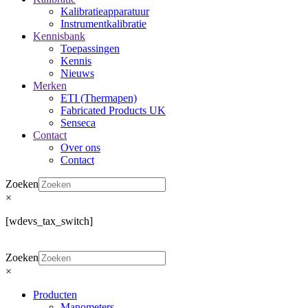
Kalibratieapparatuur
Instrumentkalibratie
Kennisbank
Toepassingen
Kennis
Nieuws
Merken
ETI (Thermapen)
Fabricated Products UK
Senseca
Contact
Over ons
Contact
Zoeken
×
[wdevs_tax_switch]
Zoeken
×
Producten
Manometers