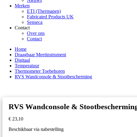
Nieuws
Merken
ETI (Thermapen)
Fabricated Products UK
Senseca
Contact
Over ons
Contact
Home
Draagbaar Meetinstrument
Digitaal
Temperatuur
Thermometer Toebehoren
RVS Wandconsole & Stootbescherming
RVS Wandconsole & Stootbeschermin
€
23,10
Beschikbaar via nabestelling