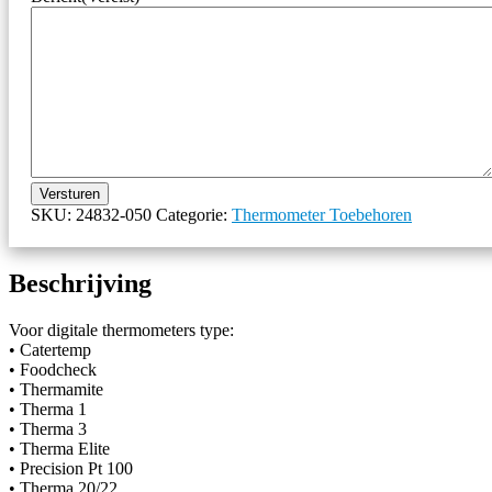
Versturen
SKU:
24832-050
Categorie:
Thermometer Toebehoren
Beschrijving
Voor digitale thermometers type:
• Catertemp
• Foodcheck
• Thermamite
• Therma 1
• Therma 3
• Therma Elite
• Precision Pt 100
• Therma 20/22