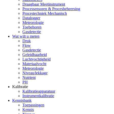
Draagbaar Meetinstrument
Processensoren & Procesbeheersing
Procestechniek Mechanisch
Datalogger
Meteorologie
Toebehoren
Gasdetectie
Wat wilt u meten
Druk
Flow
Gasdetectie
Geleidbaarheid
Luchtvochtigheid
Materiaalvocht
Meteorologie
Niveau/lekkage
Nutrient
PH
Kalibratie
Kalibratieapparatuur
Instrumentkalibratie
Kennisbank
Toepassingen
Kennis