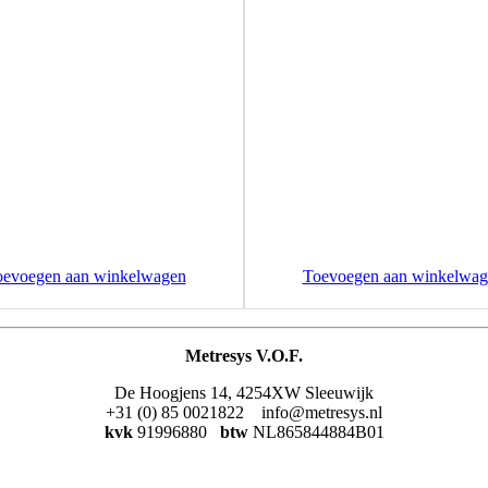
oevoegen aan winkelwagen
Toevoegen aan winkelwag
Metresys V.O.F.
De Hoogjens 14, 4254XW Sleeuwijk
+31 (0) 85 0021822 info@metresys.nl
kvk
91996880
btw
NL865844884B01