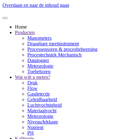
Overslaan en naar de inhoud gaan
Home
Producten
Manometers
Draagbare meetinstrument
Processensoren & procesbeheersing
Procestechniek Mechanisch
Datalogger
Meteorologie
Toebehoren
Wat wilt u meten?
Druk
Flow
Gasdetectie
Geleidbaarheid
Luchtvochtigheid
Materiaalvocht
Meteorologie
Niveau/lekkage
Nutrient
PH
Kalibratie