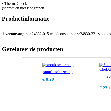
• ThermaCheck
(schroeven niet inbegrepen)
Productinformatie
leveromvang
<p>24832-015 wandconsole<br />24830-221 stootbes
Gerelateerde producten
stootbescherming
So
€
8,20
€
23,1