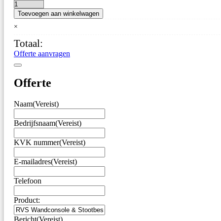
RVS
Toevoegen aan winkelwagen
Wandconsole
&
×
Stootbescherming
Totaal:
aantal
Offerte aanvragen
Offerte
Naam
(Vereist)
Bedrijfsnaam
(Vereist)
KVK nummer
(Vereist)
E-mailadres
(Vereist)
Telefoon
Product:
Bericht
(Vereist)