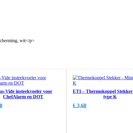
cherming, wit</p>
us-Vide insteekvoeler voor
ETI – Thermokoppel Stekker
ChefAlarm en DOT
type K
0
€
3,60