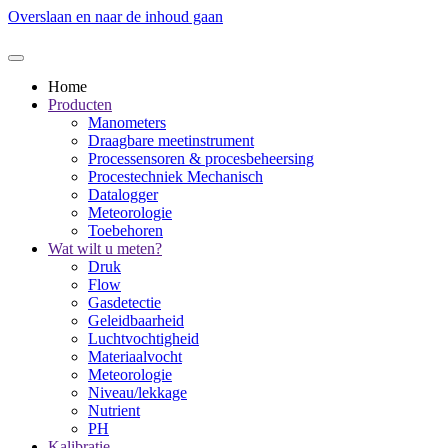
Overslaan en naar de inhoud gaan
Home
Producten
Manometers
Draagbare meetinstrument
Processensoren & procesbeheersing
Procestechniek Mechanisch
Datalogger
Meteorologie
Toebehoren
Wat wilt u meten?
Druk
Flow
Gasdetectie
Geleidbaarheid
Luchtvochtigheid
Materiaalvocht
Meteorologie
Niveau/lekkage
Nutrient
PH
Kalibratie