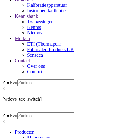
Kalibratieapparatuur
Instrumentkalibratie
Kennisbank
Toepassingen
Kennis
Nieuws
Merken
ETI (Thermapen)
Fabricated Products UK
Senseca
Contact
Over ons
Contact
Zoeken
×
[wdevs_tax_switch]
Zoeken
×
Producten
Manometers