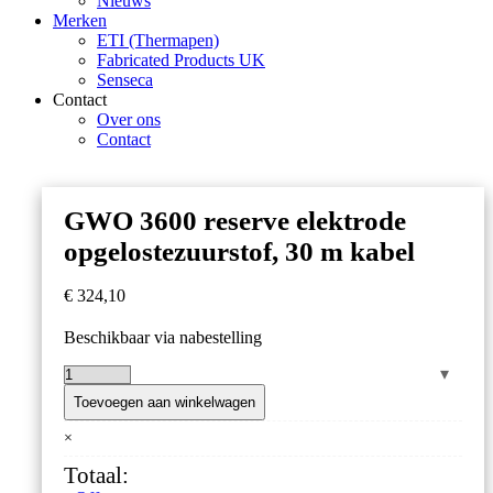
Nieuws
Merken
ETI (Thermapen)
Fabricated Products UK
Senseca
Contact
Over ons
Contact
GWO 3600 reserve elektrode
opgelostezuurstof, 30 m kabel
€
324,10
Beschikbaar via nabestelling
GWO
3600
Toevoegen aan winkelwagen
reserve
×
elektrode
opgelostezuurstof,
Totaal:
30