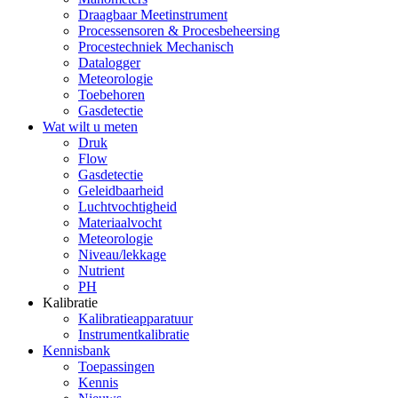
Draagbaar Meetinstrument
Processensoren & Procesbeheersing
Procestechniek Mechanisch
Datalogger
Meteorologie
Toebehoren
Gasdetectie
Wat wilt u meten
Druk
Flow
Gasdetectie
Geleidbaarheid
Luchtvochtigheid
Materiaalvocht
Meteorologie
Niveau/lekkage
Nutrient
PH
Kalibratie
Kalibratieapparatuur
Instrumentkalibratie
Kennisbank
Toepassingen
Kennis