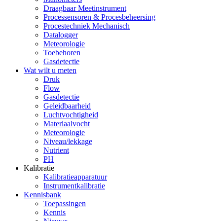
Draagbaar Meetinstrument
Processensoren & Procesbeheersing
Procestechniek Mechanisch
Datalogger
Meteorologie
Toebehoren
Gasdetectie
Wat wilt u meten
Druk
Flow
Gasdetectie
Geleidbaarheid
Luchtvochtigheid
Materiaalvocht
Meteorologie
Niveau/lekkage
Nutrient
PH
Kalibratie
Kalibratieapparatuur
Instrumentkalibratie
Kennisbank
Toepassingen
Kennis