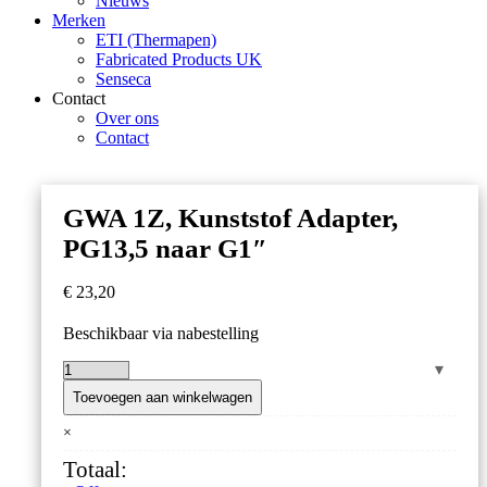
Nieuws
Merken
ETI (Thermapen)
Fabricated Products UK
Senseca
Contact
Over ons
Contact
GWA 1Z, Kunststof Adapter,
PG13,5 naar G1″
€
23,20
Beschikbaar via nabestelling
GWA
1Z,
Toevoegen aan winkelwagen
Kunststof
×
Adapter,
PG13,5
Totaal:
naar