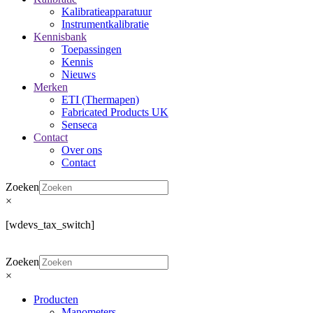
Kalibratieapparatuur
Instrumentkalibratie
Kennisbank
Toepassingen
Kennis
Nieuws
Merken
ETI (Thermapen)
Fabricated Products UK
Senseca
Contact
Over ons
Contact
Zoeken
×
[wdevs_tax_switch]
Zoeken
×
Producten
Manometers