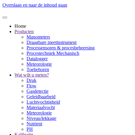
Overslaan en naar de inhoud gaan
Home
Producten
Manometers
Draagbare meetinstrument
Processensoren & procesbeheersing
Procestechniek Mechanisch
Datalogger
Meteorologie
Toebehoren
Wat wilt u meten?
Druk
Flow
Gasdetectie
Geleidbaarheid
Luchtvochtigheid
Materiaalvocht
Meteorologie
Niveau/lekkage
Nutrient
PH
Kalibratie