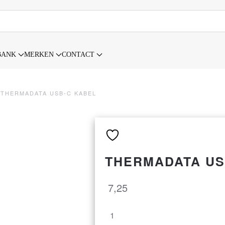
BANK
MERKEN
CONTACT
THERMADATA USB-C KABEL
THERMADATA US
7,25
ThermaData