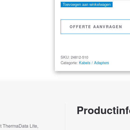
USB-
Toevoegen aan winkelwagen
C
kabel
OFFERTE AANVRAGEN
aantal
SKU:
24812-510
Categorie:
Kabels / Adapters
Productinf
t ThermaData Lite,