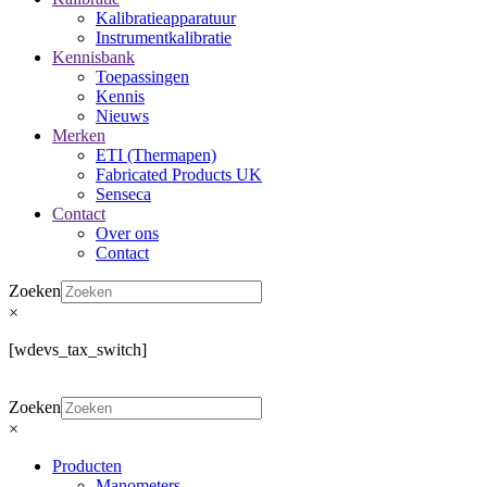
Kalibratieapparatuur
Instrumentkalibratie
Kennisbank
Toepassingen
Kennis
Nieuws
Merken
ETI (Thermapen)
Fabricated Products UK
Senseca
Contact
Over ons
Contact
Zoeken
×
[wdevs_tax_switch]
Zoeken
×
Producten
Manometers