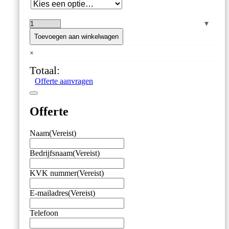
Bimetaal
Wijzerthermometer
Toevoegen aan winkelwagen
–
×
Ø65
mm
Totaal:
–
Offerte aanvragen
Staal/Messing
–
0
Offerte
tot
500°
C
Naam
(Vereist)
aantal
Bedrijfsnaam
(Vereist)
KVK nummer
(Vereist)
E-mailadres
(Vereist)
Telefoon