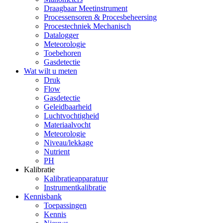
Draagbaar Meetinstrument
Processensoren & Procesbeheersing
Procestechniek Mechanisch
Datalogger
Meteorologie
Toebehoren
Gasdetectie
Wat wilt u meten
Druk
Flow
Gasdetectie
Geleidbaarheid
Luchtvochtigheid
Materiaalvocht
Meteorologie
Niveau/lekkage
Nutrient
PH
Kalibratie
Kalibratieapparatuur
Instrumentkalibratie
Kennisbank
Toepassingen
Kennis