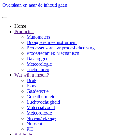
Overslaan en naar de inhoud gaan
Home
Producten
Manometers
Draagbare meetinstrument
Processensoren & procesbeheersing
Procestechniek Mechanisch
Datalogger
Meteorologie
Toebehoren
Wat wilt u meten?
Druk
Flow
Gasdetectie
Geleidbaarheid
Luchtvochtigheid
Materiaalvocht
Meteorologie
Niveau/lekkage
Nutrient
PH
Kalibratie