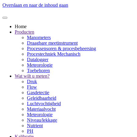
Overslaan en naar de inhoud gaan
Home
Producten
Manometers
Draagbare meetinstrument
Processensoren & procesbeheersing
Procestechniek Mechanisch
Datalogger
Meteorologie
Toebehoren
Wat wilt u meten?
Druk
Flow
Gasdetectie
Geleidbaarheid
Luchtvochtigheid
Materiaalvocht
Meteorologie
Niveau/lekkage
Nutrient
PH
Kalibratie