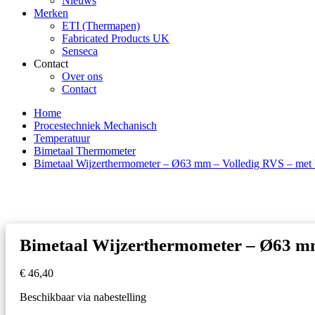
Nieuws
Merken
ETI (Thermapen)
Fabricated Products UK
Senseca
Contact
Over ons
Contact
Home
Procestechniek Mechanisch
Temperatuur
Bimetaal Thermometer
Bimetaal Wijzerthermometer – Ø63 mm – Volledig RVS – met
Bimetaal Wijzerthermometer – Ø63 mm
€
46,40
Beschikbaar via nabestelling