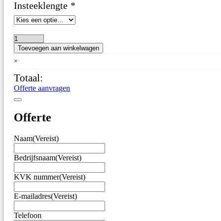
Insteeklengte
*
Bimetaal
Toevoegen aan winkelwagen
Wijzerthermometer
–
×
Ø63
Totaal:
mm
–
Offerte aanvragen
Volledig
RVS
–
Offerte
met
beschermhuls
Naam
(Vereist)
G1/2"
aantal
Bedrijfsnaam
(Vereist)
KVK nummer
(Vereist)
E-mailadres
(Vereist)
Telefoon