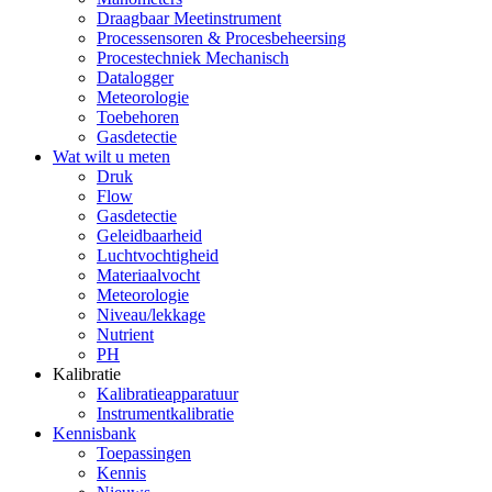
Draagbaar Meetinstrument
Processensoren & Procesbeheersing
Procestechniek Mechanisch
Datalogger
Meteorologie
Toebehoren
Gasdetectie
Wat wilt u meten
Druk
Flow
Gasdetectie
Geleidbaarheid
Luchtvochtigheid
Materiaalvocht
Meteorologie
Niveau/lekkage
Nutrient
PH
Kalibratie
Kalibratieapparatuur
Instrumentkalibratie
Kennisbank
Toepassingen
Kennis