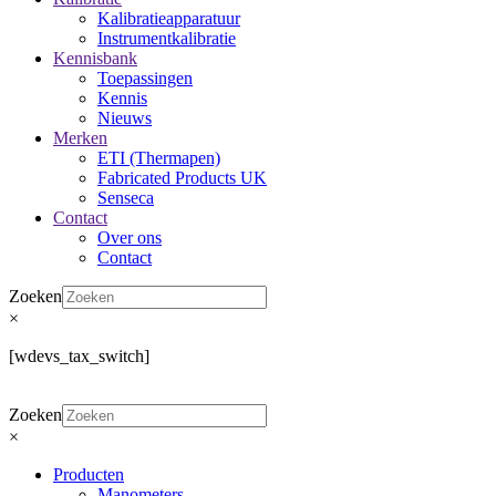
Kalibratieapparatuur
Instrumentkalibratie
Kennisbank
Toepassingen
Kennis
Nieuws
Merken
ETI (Thermapen)
Fabricated Products UK
Senseca
Contact
Over ons
Contact
Zoeken
×
[wdevs_tax_switch]
Zoeken
×
Producten
Manometers