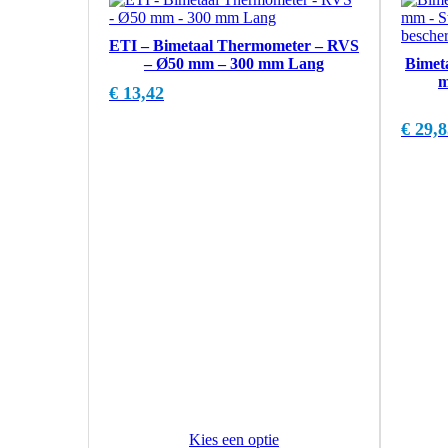
ETI – Bimetaal Thermometer – RVS
– Ø50 mm – 300 mm Lang
Bimet
m
€
13,42
€
29,8
Kies een optie