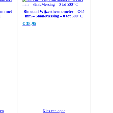
mm met
Bimetaal Wijzerthermometer – Ø65
C
mm – Staal/Messing – 0 tot 500° C
€
38,95
en
Kies een optie