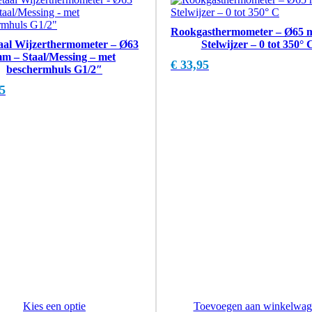
Rookgasthermometer – Ø65 
aal Wijzerthermometer – Ø63
Stelwijzer – 0 tot 350° 
m – Staal/Messing – met
€
33,95
beschermhuls G1/2″
5
Kies een optie
Toevoegen aan winkelwag