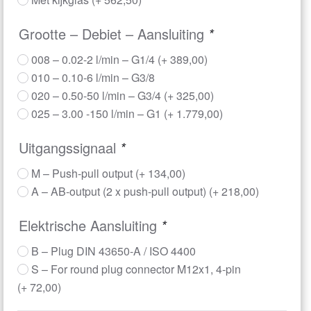
Grootte – Debiet – Aansluiting
*
008 – 0.02-2 l/min – G1/4
(+
389,00
)
010 – 0.10-6 l/min – G3/8
020 – 0.50-50 l/min – G3/4
(+
325,00
)
025 – 3.00 -150 l/min – G1
(+
1.779,00
)
Uitgangssignaal
*
M – Push-pull output
(+
134,00
)
A – AB-output (2 x push-pull output)
(+
218,00
)
Elektrische Aansluiting
*
B – Plug DIN 43650-A / ISO 4400
S – For round plug connector M12x1, 4-pin
(+
72,00
)