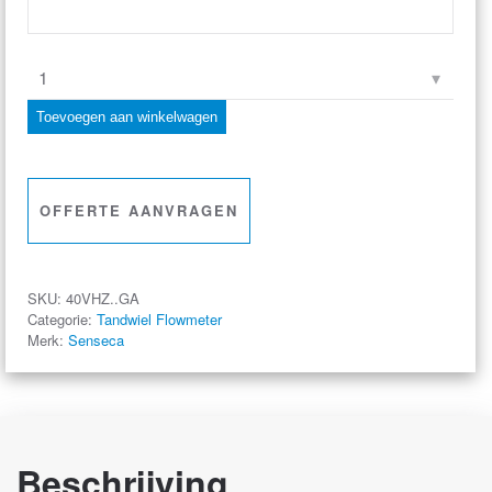
Senseca
–
Toevoegen aan winkelwagen
Tandwiel-
Flowmeter
'VHZ'
OFFERTE AANVRAGEN
–
Hoge
Nauwkeurigheid
SKU:
40VHZ..GA
–
Categorie:
Tandwiel Flowmeter
Merk:
Senseca
Aluminium
aantal
Beschrijving