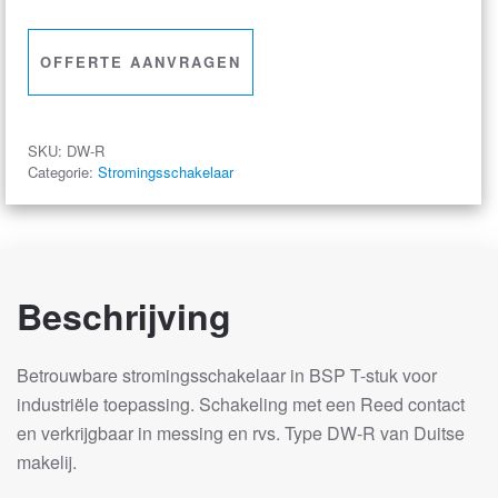
stuk
–
OFFERTE AANVRAGEN
Reedcontact
–
Verstelbaar
SKU:
DW-R
Schakelpunt
Categorie:
Stromingsschakelaar
–
DW-
R
aantal
Beschrijving
Betrouwbare stromingsschakelaar in BSP T-stuk voor
industriële toepassing. Schakeling met een Reed contact
en verkrijgbaar in messing en rvs. Type DW-R van Duitse
makelij.