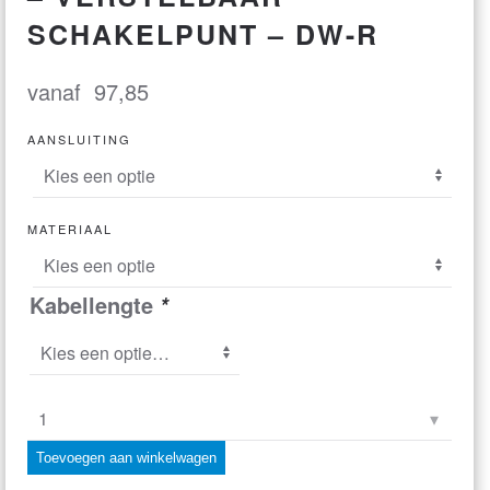
SCHAKELPUNT – DW-R
vanaf
97,85
AANSLUITING
MATERIAAL
Kabellengte
*
Stromingsschakelaar
in
Toevoegen aan winkelwagen
T-