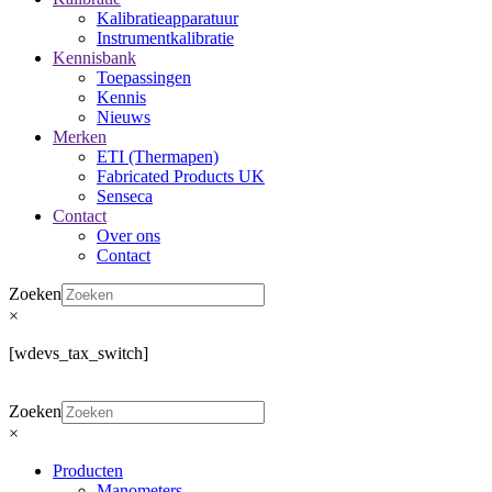
Kalibratieapparatuur
Instrumentkalibratie
Kennisbank
Toepassingen
Kennis
Nieuws
Merken
ETI (Thermapen)
Fabricated Products UK
Senseca
Contact
Over ons
Contact
Zoeken
×
[wdevs_tax_switch]
Zoeken
×
Producten
Manometers