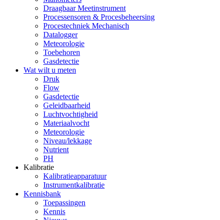
Draagbaar Meetinstrument
Processensoren & Procesbeheersing
Procestechniek Mechanisch
Datalogger
Meteorologie
Toebehoren
Gasdetectie
Wat wilt u meten
Druk
Flow
Gasdetectie
Geleidbaarheid
Luchtvochtigheid
Materiaalvocht
Meteorologie
Niveau/lekkage
Nutrient
PH
Kalibratie
Kalibratieapparatuur
Instrumentkalibratie
Kennisbank
Toepassingen
Kennis