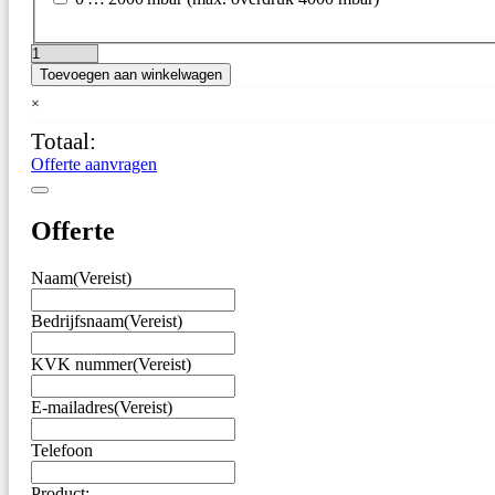
Druksensor
Toevoegen aan winkelwagen
–
GMUD
×
MP-
Totaal:
S-
MA
Offerte aanvragen
–
Atmosferische
Druk
Offerte
aantal
Naam
(Vereist)
Bedrijfsnaam
(Vereist)
KVK nummer
(Vereist)
E-mailadres
(Vereist)
Telefoon
Product: