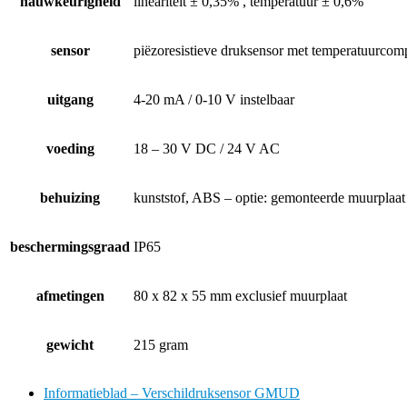
nauwkeurigheid
lineariteit ± 0,35% , temperatuur ± 0,6%
sensor
piëzoresistieve druksensor met temperatuurcom
uitgang
4-20 mA / 0-10 V instelbaar
voeding
18 – 30 V DC / 24 V AC
behuizing
kunststof, ABS – optie: gemonteerde muurplaat
beschermingsgraad
IP65
afmetingen
80 x 82 x 55 mm exclusief muurplaat
gewicht
215 gram
Informatieblad – Verschildruksensor GMUD