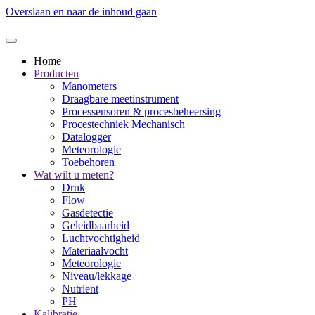
Overslaan en naar de inhoud gaan
Home
Producten
Manometers
Draagbare meetinstrument
Processensoren & procesbeheersing
Procestechniek Mechanisch
Datalogger
Meteorologie
Toebehoren
Wat wilt u meten?
Druk
Flow
Gasdetectie
Geleidbaarheid
Luchtvochtigheid
Materiaalvocht
Meteorologie
Niveau/lekkage
Nutrient
PH
Kalibratie