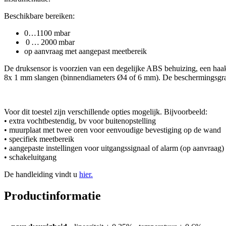
Beschikbare bereiken:
0…1100 mbar
0 … 2000 mbar
op aanvraag met aangepast meetbereik
De druksensor is voorzien van een degelijke ABS behuizing, een haaks
8x 1 mm slangen (binnendiameters Ø4 of 6 mm). De beschermingsgraa
Voor dit toestel zijn verschillende opties mogelijk. Bijvoorbeeld:
• extra vochtbestendig, bv voor buitenopstelling
• muurplaat met twee oren voor eenvoudige bevestiging op de wand
• specifiek meetbereik
• aangepaste instellingen voor uitgangssignaal of alarm (op aanvraag)
• schakeluitgang
De handleiding vindt u
hier.
Productinformatie