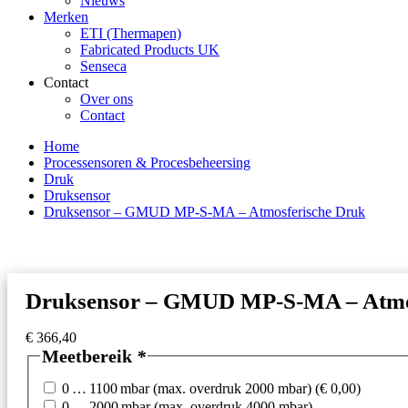
Nieuws
Merken
ETI (Thermapen)
Fabricated Products UK
Senseca
Contact
Over ons
Contact
Home
Processensoren & Procesbeheersing
Druk
Druksensor
Druksensor – GMUD MP-S-MA – Atmosferische Druk
Druksensor – GMUD MP-S-MA – Atmo
€
366,40
Meetbereik
*
0 … 1100 mbar (max. overdruk 2000 mbar)
(
€
0,00
)
0 … 2000 mbar (max. overdruk 4000 mbar)