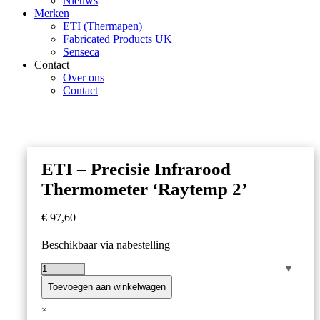
Nieuws
Merken
ETI (Thermapen)
Fabricated Products UK
Senseca
Contact
Over ons
Contact
ETI – Precisie Infrarood
Thermometer ‘Raytemp 2’
€
97,60
Beschikbaar via nabestelling
ETI
–
Toevoegen aan winkelwagen
Precisie
×
Infrarood