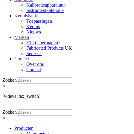
Kalibratieapparatuur
Instrumentkalibratie
Kennisbank
Toepassingen
Kennis
Nieuws
Merken
ETI (Thermapen)
Fabricated Products UK
Senseca
Contact
Over ons
Contact
Zoeken
×
[wdevs_tax_switch]
Zoeken
×
Producten
Manometers