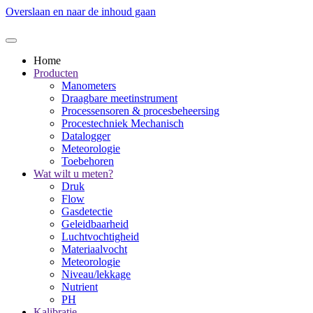
Overslaan en naar de inhoud gaan
Home
Producten
Manometers
Draagbare meetinstrument
Processensoren & procesbeheersing
Procestechniek Mechanisch
Datalogger
Meteorologie
Toebehoren
Wat wilt u meten?
Druk
Flow
Gasdetectie
Geleidbaarheid
Luchtvochtigheid
Materiaalvocht
Meteorologie
Niveau/lekkage
Nutrient
PH
Kalibratie