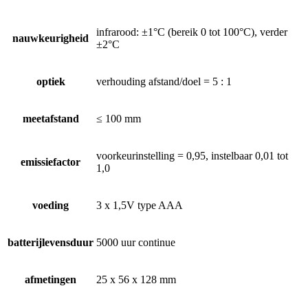
infrarood: ±1°C (bereik 0 tot 100°C), verder
nauwkeurigheid
±2°C
optiek
verhouding afstand/doel = 5 : 1
meetafstand
≤ 100 mm
voorkeurinstelling = 0,95, instelbaar 0,01 tot
emissiefactor
1,0
voeding
3 x 1,5V type AAA
batterijlevensduur
5000 uur continue
afmetingen
25 x 56 x 128 mm