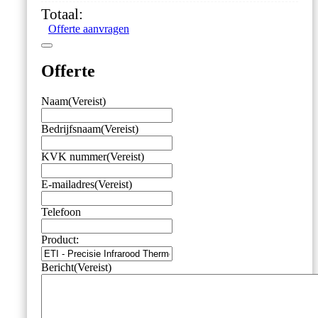
Thermometer
Totaal:
'Raytemp
Offerte aanvragen
2'
aantal
Offerte
Naam
(Vereist)
Bedrijfsnaam
(Vereist)
KVK nummer
(Vereist)
E-mailadres
(Vereist)
Telefoon
Product:
Bericht
(Vereist)