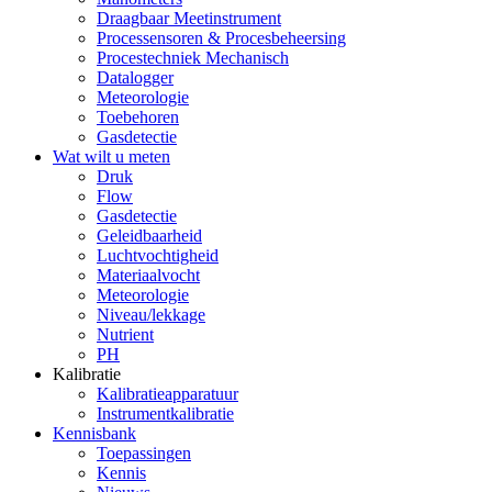
Draagbaar Meetinstrument
Processensoren & Procesbeheersing
Procestechniek Mechanisch
Datalogger
Meteorologie
Toebehoren
Gasdetectie
Wat wilt u meten
Druk
Flow
Gasdetectie
Geleidbaarheid
Luchtvochtigheid
Materiaalvocht
Meteorologie
Niveau/lekkage
Nutrient
PH
Kalibratie
Kalibratieapparatuur
Instrumentkalibratie
Kennisbank
Toepassingen
Kennis