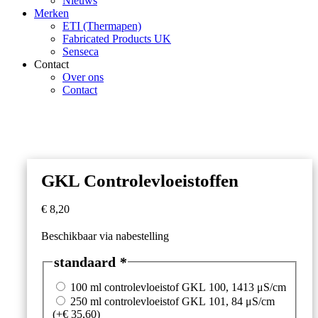
Nieuws
Merken
ETI (Thermapen)
Fabricated Products UK
Senseca
Contact
Over ons
Contact
GKL Controlevloeistoffen
€
8,20
Beschikbaar via nabestelling
standaard
*
100 ml controlevloeistof GKL 100, 1413 μS/cm
250 ml controlevloeistof GKL 101, 84 μS/cm
(+
€
35,60
)