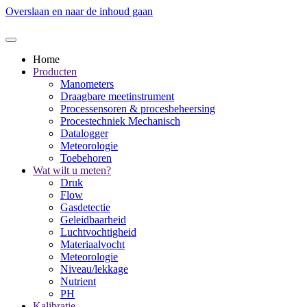
Overslaan en naar de inhoud gaan
Home
Producten
Manometers
Draagbare meetinstrument
Processensoren & procesbeheersing
Procestechniek Mechanisch
Datalogger
Meteorologie
Toebehoren
Wat wilt u meten?
Druk
Flow
Gasdetectie
Geleidbaarheid
Luchtvochtigheid
Materiaalvocht
Meteorologie
Niveau/lekkage
Nutrient
PH
Kalibratie