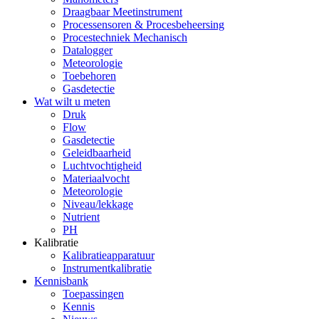
Draagbaar Meetinstrument
Processensoren & Procesbeheersing
Procestechniek Mechanisch
Datalogger
Meteorologie
Toebehoren
Gasdetectie
Wat wilt u meten
Druk
Flow
Gasdetectie
Geleidbaarheid
Luchtvochtigheid
Materiaalvocht
Meteorologie
Niveau/lekkage
Nutrient
PH
Kalibratie
Kalibratieapparatuur
Instrumentkalibratie
Kennisbank
Toepassingen
Kennis