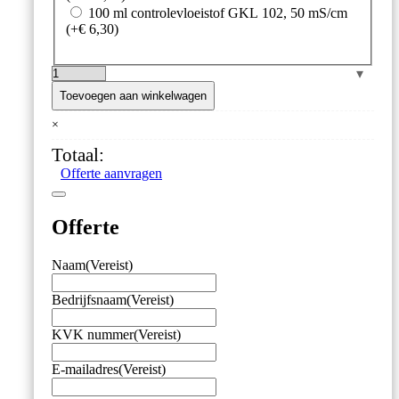
100 ml controlevloeistof GKL 102, 50 mS/cm
(+
€
6,30
)
GKL
Controlevloeistoffen
Toevoegen aan winkelwagen
aantal
×
Totaal:
Offerte aanvragen
Offerte
Naam
(Vereist)
Bedrijfsnaam
(Vereist)
KVK nummer
(Vereist)
E-mailadres
(Vereist)