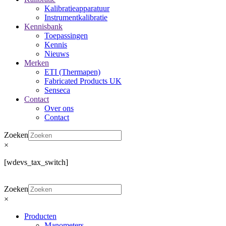
Kalibratieapparatuur
Instrumentkalibratie
Kennisbank
Toepassingen
Kennis
Nieuws
Merken
ETI (Thermapen)
Fabricated Products UK
Senseca
Contact
Over ons
Contact
Zoeken
×
[wdevs_tax_switch]
Zoeken
×
Producten
Manometers