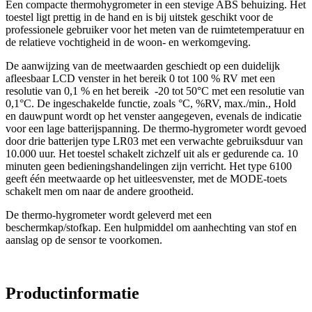
Een compacte thermohygrometer in een stevige ABS behuizing. Het
toestel ligt prettig in de hand en is bij uitstek geschikt voor de
professionele gebruiker voor het meten van de ruimtetemperatuur en
de relatieve vochtigheid in de woon- en werkomgeving.
De aanwijzing van de meetwaarden geschiedt op een duidelijk
afleesbaar LCD venster in het bereik 0 tot 100 % RV met een
resolutie van 0,1 % en het bereik -20 tot 50°C met een resolutie van
0,1°C. De ingeschakelde functie, zoals °C, %RV, max./min., Hold
en dauwpunt wordt op het venster aangegeven, evenals de indicatie
voor een lage batterijspanning. De thermo-hygrometer wordt gevoed
door drie batterijen type LR03 met een verwachte gebruiksduur van
10.000 uur. Het toestel schakelt zichzelf uit als er gedurende ca. 10
minuten geen bedieningshandelingen zijn verricht. Het type 6100
geeft één meetwaarde op het uitleesvenster, met de MODE-toets
schakelt men om naar de andere grootheid.
De thermo-hygrometer wordt geleverd met een
beschermkap/stofkap. Een hulpmiddel om aanhechting van stof en
aanslag op de sensor te voorkomen.
Productinformatie