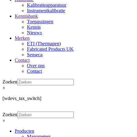
Kalibratieapparatuur
Instrumentkalibratie
Kennisbank
Toepassingen
Kennis
Nieuws
Merken
ETI (Thermapen)
Fabricated Products UK
Senseca
Contact
Over ons
Contact
Zoeken
×
[wdevs_tax_switch]
Zoeken
×
Producten
Manometers