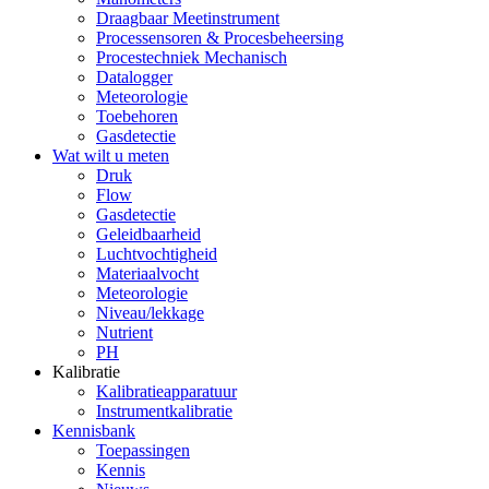
Draagbaar Meetinstrument
Processensoren & Procesbeheersing
Procestechniek Mechanisch
Datalogger
Meteorologie
Toebehoren
Gasdetectie
Wat wilt u meten
Druk
Flow
Gasdetectie
Geleidbaarheid
Luchtvochtigheid
Materiaalvocht
Meteorologie
Niveau/lekkage
Nutrient
PH
Kalibratie
Kalibratieapparatuur
Instrumentkalibratie
Kennisbank
Toepassingen
Kennis