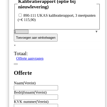
Kalibratierapport (optie bij
nieuwlevering)
890-111 UKAS kalibratierapport, 3 meetpunten
(+
€
115,90
)
Draagbare
Thermohygrometer
Toevoegen aan winkelwagen
6100
×
–
Vaste
Totaal:
Sonde
Offerte aanvragen
–
±3
%
Offerte
aantal
Naam
(Vereist)
Bedrijfsnaam
(Vereist)
KVK nummer
(Vereist)