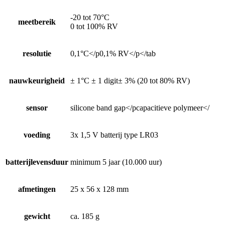
-20 tot 70°C
meetbereik
0 tot 100% RV
resolutie
0,1°C</p0,1% RV</p</tab
nauwkeurigheid
± 1°C ± 1 digit± 3% (20 tot 80% RV)
sensor
silicone band gap</pcapacitieve polymeer</
voeding
3x 1,5 V batterij type LR03
batterijlevensduur
minimum 5 jaar (10.000 uur)
afmetingen
25 x 56 x 128 mm
gewicht
ca. 185 g