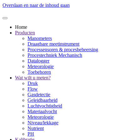
Overslaan en naar de inhoud gaan
Home
Producten
Manometers
Draagbare meetinstrument
Processensoren & procesbeheersing
Procestechniek Mechanisch
Datalogger
Meteorologie
Toebehoren
Wat wilt u meten?
Druk
Flow
Gasdetectie
Geleidbaarheid
Luchtvochtigheid
Materiaalvocht
Meteorologie
Niveau/lekkage
Nutrient
PH
Kalibratie