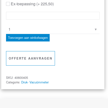
Ex-toepassing
(+
225,50
)
GMH
3161-
Toevoegen aan winkelwagen
07H
Precisiemanometer
aantal
OFFERTE AANVRAGEN
SKU:
40600405
Categorie:
Druk- Vacuümmeter