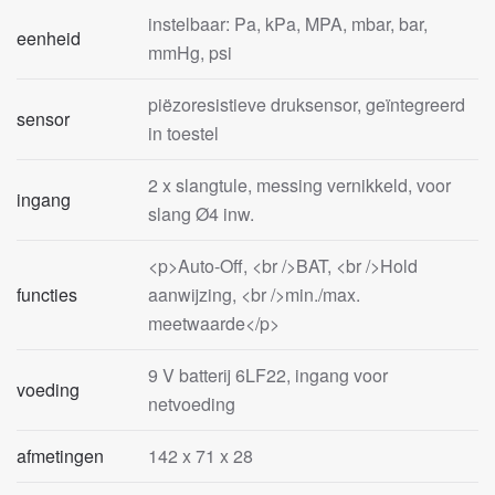
instelbaar: Pa, kPa, MPA, mbar, bar,
eenheid
mmHg, psi
piëzoresistieve druksensor, geïntegreerd
sensor
in toestel
2 x slangtule, messing vernikkeld, voor
ingang
slang Ø4 inw.
<p>Auto-Off, <br />BAT, <br />Hold
functies
aanwijzing, <br />min./max.
meetwaarde</p>
9 V batterij 6LF22, ingang voor
voeding
netvoeding
afmetingen
142 x 71 x 28