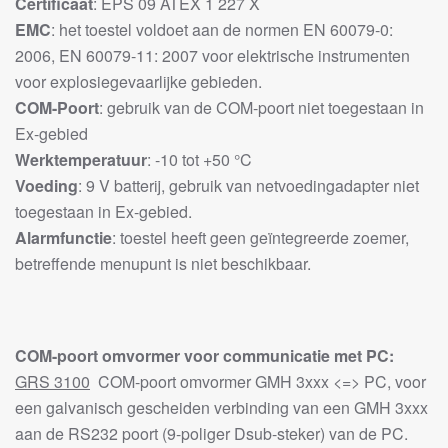
Certificaat
: EPS 09 ATEX 1 227 X
EMC
: het toestel voldoet aan de normen EN 60079-0:
2006, EN 60079-11: 2007 voor elektrische instrumenten
voor explosiegevaarlijke gebieden.
COM-Poort
: gebruik van de COM-poort niet toegestaan in
Ex-gebied
Werktemperatuur
: -10 tot +50 °C
Voeding
: 9 V batterij, gebruik van netvoedingadapter niet
toegestaan in Ex-gebied.
Alarmfunctie
: toestel heeft geen geïntegreerde zoemer,
betreffende menupunt is niet beschikbaar.
COM-poort omvormer voor communicatie met PC:
GRS 3100
COM-poort omvormer GMH 3xxx <=> PC, voor
een galvanisch gescheiden verbinding van een GMH 3xxx
aan de RS232 poort (9-poliger Dsub-steker) van de PC.