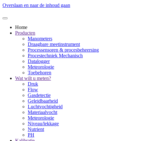
Overslaan en naar de inhoud gaan
Home
Producten
Manometers
Draagbare meetinstrument
Processensoren & procesbeheersing
Procestechniek Mechanisch
Datalogger
Meteorologie
Toebehoren
Wat wilt u meten?
Druk
Flow
Gasdetectie
Geleidbaarheid
Luchtvochtigheid
Materiaalvocht
Meteorologie
Niveau/lekkage
Nutrient
PH
Kalibratie