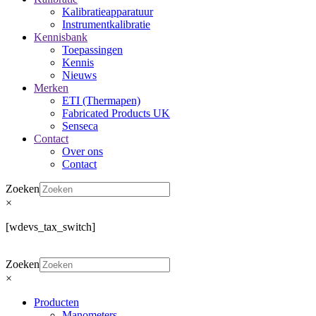
Kalibratieapparatuur
Instrumentkalibratie
Kennisbank
Toepassingen
Kennis
Nieuws
Merken
ETI (Thermapen)
Fabricated Products UK
Senseca
Contact
Over ons
Contact
Zoeken
×
[wdevs_tax_switch]
Zoeken
×
Producten
Manometers