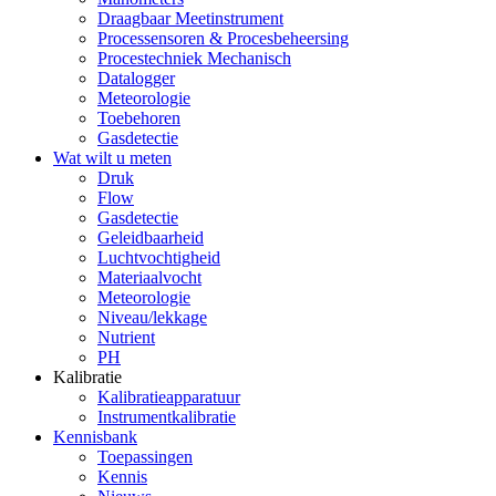
Draagbaar Meetinstrument
Processensoren & Procesbeheersing
Procestechniek Mechanisch
Datalogger
Meteorologie
Toebehoren
Gasdetectie
Wat wilt u meten
Druk
Flow
Gasdetectie
Geleidbaarheid
Luchtvochtigheid
Materiaalvocht
Meteorologie
Niveau/lekkage
Nutrient
PH
Kalibratie
Kalibratieapparatuur
Instrumentkalibratie
Kennisbank
Toepassingen
Kennis